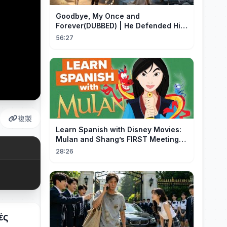
Goodbye, My Once and
Forever(DUBBED) | He Defended His
Assistant After She Gave Her Son
56:27
Wine
複製
Learn Spanish with Disney Movies:
Mulan and Shang’s FIRST Meeting
(Mushu SCREWS UP!)
28:26
ές