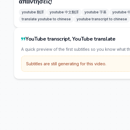
απαντήσεις!
youtube 翻譯
youtube 中文翻譯
youtube 字幕
youtube
translate youtube to chinese
youtube transcript to chinese
YouTube transcript, YouTube translate
A quick preview of the first subtitles so you know what t
Subtitles are still generating for this video.