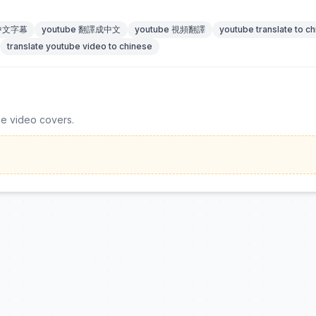
 中文字幕
youtube 翻譯成中文
youtube 視頻翻譯
youtube translate to c
translate youtube video to chinese
he video covers.