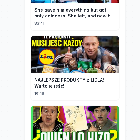
She gave him everything but got
only coldness! She left, and now he
is dying of regret!
83:41
NAJLEPSZE PRODUKTY z LIDLA!
Warto je jeść!
16:48