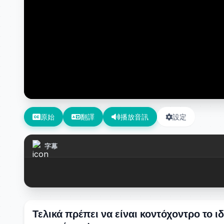
原始
翻譯
播放音訊
設定
字幕
Τελικά πρέπει να είναι κοντόχοντρο το