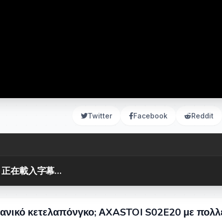
Twitter
Facebook
Reddit
正在載入字幕...
 ιδανικό κετελαπόνγκο; ΑXASTOI S02E20 με πολλ