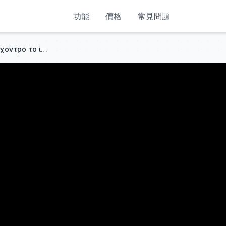
功能
價格
常見問題
Τελικά πρέπει να είναι κοντόχοντρο το ιδανικό κετελαπόνγκο; ΑXASTOI S02E20 με πολλές απαντήσεις!