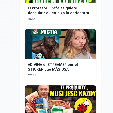
El Profesor Jirafales quiere
descubrir quién hizo la caricatura
de él
15:12
ADIVINA el STREAMER por el
STICKER que MÁS USA
22:38