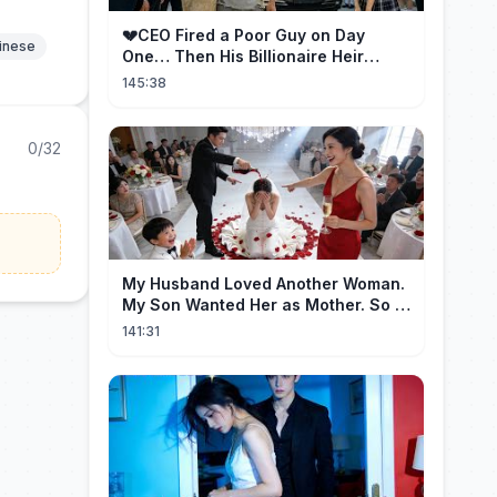
💔CEO Fired a Poor Guy on Day
hinese
One… Then His Billionaire Heir
Identity Shocked Everyone!
145:38
0/32
My Husband Loved Another Woman.
My Son Wanted Her as Mother. So I
Left Them Both to Find Myself.
141:31