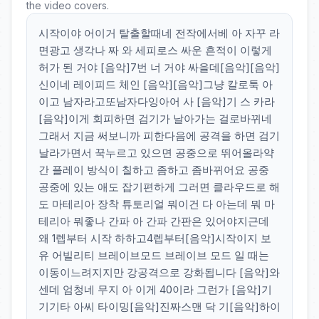
the video covers.
시작이야 어이거 탈출할때네 전작에서베 아 자꾸 라
면광고 생각나 짜 와 세피로스 싸운 흔적이 이렇게
허가 된 거야 [음악]7번 너 거야 싸을데[음악][음악]
신이네 레이피드 체인 [음악][음악]그냥 칼로툭 아
이고 남자라고또남자다잉아어 사 [음악]기 스 카라
[음악]이게 회피하면 검기가 날아가는 걸로바뀌네
그래서 지금 써보니까 피한다음에 공격을 하면 검기
날라가면서 꾹누르고 있으면 공중으로 뛰어올라약
간 플레이 방식이 칠하고 좀하고 좀바뀌어요 공중
공중에 있는 애도 잡기편하게 그러면 클라우드로 해
도 마테리아 장착 튜토리얼 뭐이건 다 아는데 뭐 마
테리아 뭐좋나 간파 아 간파 간판은 있어야지근데
왜 1렙부터 시작 하하고4렙부터[음악]시작이지 보
유 어빌리티 브레이브모드 브레이브 모드 일 때는
이동이느려지지만 강공격으로 강화됩니다 [음악]와
센데 엄청네 무지 아 이게 40이라 그런가 [음악]기
기기타 아씨 타이밍[음악]진짜스맨 닥 기[음악]하이