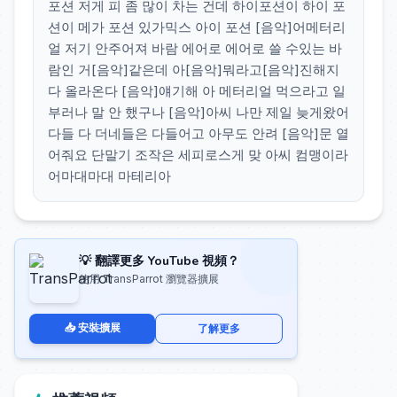
포션 저게 피 좀 많이 차는 건데 하이포션이 하이 포
션이 메가 포션 있가믹스 아이 포션 [음악]어메터리
얼 저기 안주어져 바람 에어로 에어로 쓸 수있는 바
람인 거[음악]같은데 아[음악]뭐라고[음악]진해지
다 올라온다 [음악]얘기해 아 메터리얼 먹으라고 일
부러나 말 안 했구나 [음악]아씨 나만 제일 늦게왔어
다들 다 더네들은 다들어고 아무도 안려 [음악]문 열
어줘요 단말기 조작은 세피로스게 맞 아씨 컴맹이라
어마대마대 마테리아
💡 翻譯更多 YouTube 視頻？
使用 TransParrot 瀏覽器擴展
📥 安裝擴展
了解更多