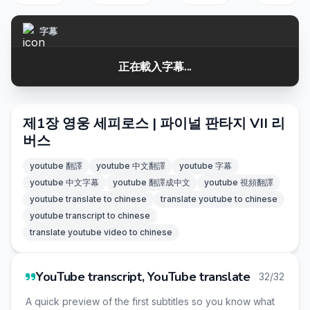
字幕
正在載入字幕...
제1장 영웅 세피로스 | 파이널 판타지 VII 리
버스
youtube 翻譯
youtube 中文翻譯
youtube 字幕
youtube 中文字幕
youtube 翻譯成中文
youtube 視頻翻譯
youtube translate to chinese
translate youtube to chinese
youtube transcript to chinese
translate youtube video to chinese
YouTube transcript, YouTube translate
32/32
A quick preview of the first subtitles so you know what