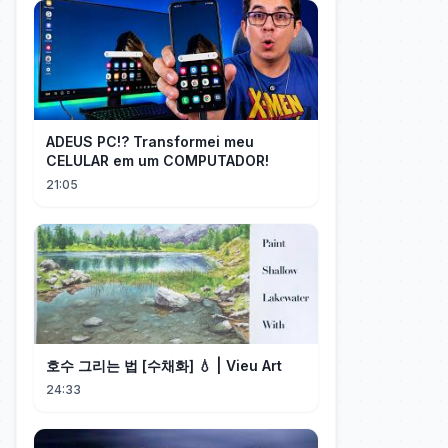
ADEUS PC!? Transformei meu
CELULAR em um COMPUTADOR!
21:05
호수 그리는 법 [수채화] 💧 | Vieu Art
24:33