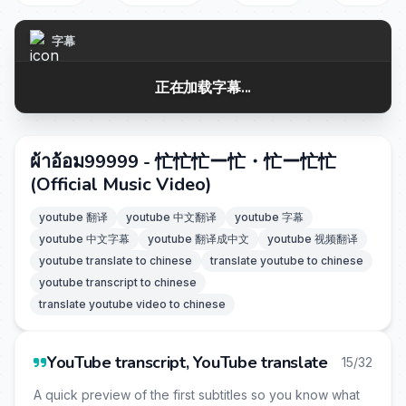
字幕
正在加载字幕...
ผ้าอ้อม99999 - 忙忙忙ー忙・忙ー忙忙
(Official Music Video)
youtube 翻译
youtube 中文翻译
youtube 字幕
youtube 中文字幕
youtube 翻译成中文
youtube 视频翻译
youtube translate to chinese
translate youtube to chinese
youtube transcript to chinese
translate youtube video to chinese
YouTube transcript, YouTube translate
15/32
A quick preview of the first subtitles so you know what