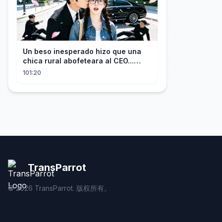
Un beso inesperado hizo que una
chica rural abofeteara al CEO...
¡Pero él cayó rendido por ella!
101:20
TransParrot
©
2026
TransParrot. 版权所有。