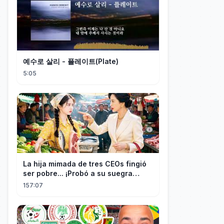
예수로 살리 - 플레이트(Plate)
5:05
La hija mimada de tres CEOs fingió
ser pobre... ¡Probó a su suegra
codiciosa y tuvo final delicioso!
157:07