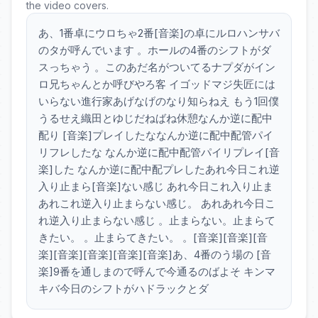
the video covers.
あ、1番卓にウロちゃ2番[音楽]の卓にルロハンサバ
のタが呼んでいます 。ホールの4番のシフトがダ
スっちゃう 。このあだ名がついてるナプダがイン
ロ兄ちゃんとか呼びやろ客 イゴッドマジ失匠には
いらない進行家あげなげのなり知らねえ もう1回僕
うるせえ織田とゆじだねばね休憩なんか逆に配中
配り [音楽]プレイしたななんか逆に配中配管パイ
リフレしたな なんか逆に配中配管パイリプレイ[音
楽]した なんか逆に配中配プレしたあれ今日これ逆
入り止まら[音楽]ない感じ あれ今日これ入り止ま
あれこれ逆入り止まらない感じ。 あれあれ今日こ
れ逆入り止まらない感じ 。止まらない。止まらて
きたい。 。止まらてきたい。 。[音楽][音楽][音
楽][音楽][音楽][音楽][音楽]あ、4番のう場の [音
楽]9番を通しまので呼んで今通るのばよそ キンマ
キバ今日のシフトがハドラックとダ