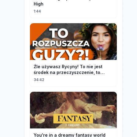
High
1:44
Źle używasz Rycyny! To nie jest
środek na przeczyszczenie, to
potężny "rozpuszczalnik".
34:42
You're in a dreamy fantasy world