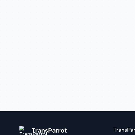
TransPar
TransParrot