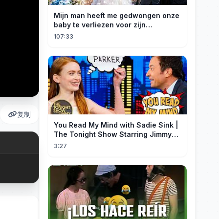
Mijn man heeft me gedwongen onze
baby te verliezen voor zijn
maîtresse! Ik heb mijn ring in zee
107:33
gegooid 💍, nu smeekt hij me terug!
复制
You Read My Mind with Sadie Sink |
The Tonight Show Starring Jimmy
Fallon
3:27