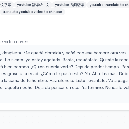
 中文字幕
youtube 翻译成中文
youtube 视频翻译
youtube translate to c
translate youtube video to chinese
he video covers.
rta, despierta. Me quedé dormida y soñé con ese hombre otra vez. 
. Lo siento, yo estoy agotada. Basta, recuéstate. Quítate la ropa
está bien cerrada. ¿Quién querría verte? Deja de perder tiempo. Pon
o es grave a tu edad. ¿Cómo te pasó esto? Yo. Ábrelas más. Deb
a la cama de tu hombre. Haz silencio. Listo, levántate. Ve a pagar
or aquella noche. Deja de pensar en eso. Ya terminó. Nunca lo vo