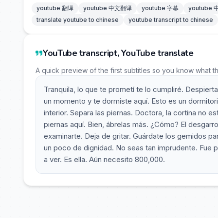
youtube 翻译
youtube 中文翻译
youtube 字幕
youtube
translate youtube to chinese
youtube transcript to chinese
YouTube transcript, YouTube translate
A quick preview of the first subtitles so you know what t
Tranquila, lo que te prometí te lo cumpliré. Despie
un momento y te dormiste aquí. Esto es un dormitorio
interior. Separa las piernas. Doctora, la cortina no 
piernas aquí. Bien, ábrelas más. ¿Cómo? El desgarr
examinarte. Deja de gritar. Guárdate los gemidos par
un poco de dignidad. No seas tan imprudente. Fue p
a ver. Es ella. Aún necesito 800,000.