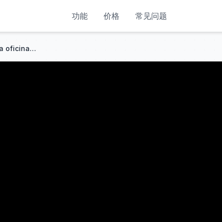
功能
价格
常见问题
¿Gemidos en el club, besos en la oficina? «¡El padre de tu hijo, desde el principio, soy yo!»