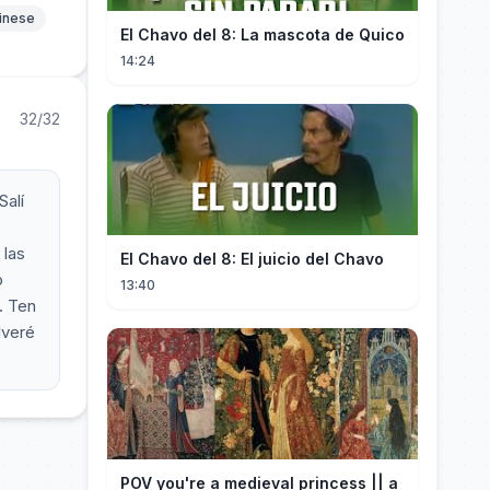
hinese
El Chavo del 8: La mascota de Quico
14:24
32/32
Salí
 las
El Chavo del 8: El juicio del Chavo
o
13:40
. Ten
lveré
POV you're a medieval princess || a