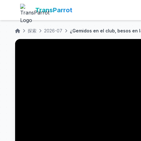
TransParrot
探索
2026-07