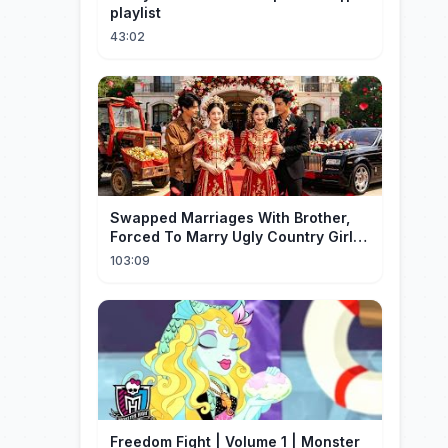
playlist
43:02
Swapped Marriages With Brother,
Forced To Marry Ugly Country Girl—
He's A Gorgeous Billionaire CEO!
103:09
Freedom Fight | Volume 1 | Monster