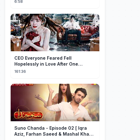
6:58
CEO Everyone Feared Fell
Hopelessly in Love After One
Unforgettable Night with a 20-Year-
161:36
Old Girl!
Suno Chanda - Episode 02 [ Iqra
Aziz, Farhan Saeed & Mashal Khan ]
- Funny Pakistani Drama - HUM TV