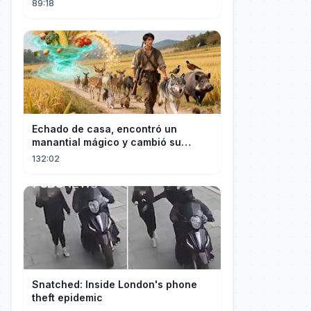
89:18
Echado de casa, encontró un
manantial mágico y cambió su
destino convirtiéndose en el más
132:02
rico.
Snatched: Inside London's phone
theft epidemic