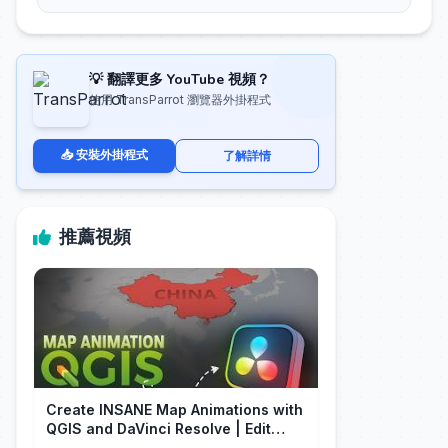
💡 翻譯更多 YouTube 視頻？
使用 TransParrot 瀏覽器外掛程式
📥 安裝外掛程式
了解詳情
推薦視頻
Create INSANE Map Animations with
QGIS and DaVinci Resolve | Edit
Craft