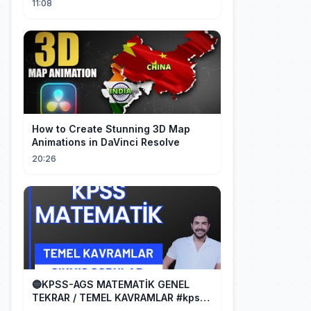
11:08
How to Create Stunning 3D Map
Animations in DaVinci Resolve
20:26
🔵KPSS-AGS MATEMATİK GENEL
TEKRAR / TEMEL KAVRAMLAR #kpss
#ags