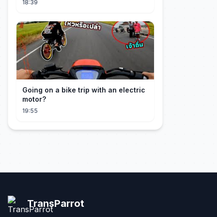
18:39
Going on a bike trip with an electric
motor?
19:55
TransParrot