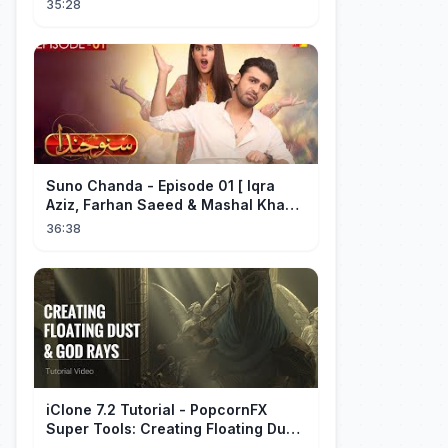
35:28
Suno Chanda - Episode 01 [ Iqra
Aziz, Farhan Saeed & Mashal Khan ]
- Funny Pakistani Drama - HUM TV
36:38
iClone 7.2 Tutorial - PopcornFX
Super Tools: Creating Floating Dust
and God Rays