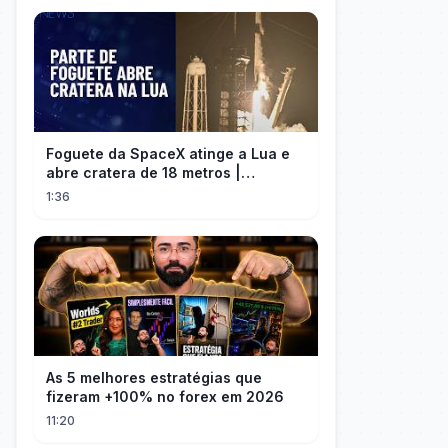
Foguete da SpaceX atinge a Lua e
abre cratera de 18 metros |
InfoMoney News
1:36
As 5 melhores estratégias que
fizeram +100% no forex em 2026
11:20