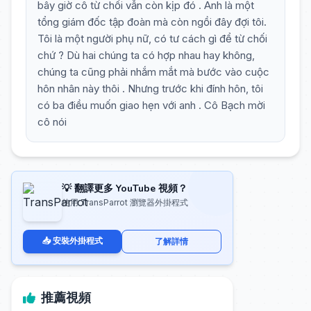
bây giờ cô từ chối vẫn còn kịp đó . Anh là một
tổng giám đốc tập đoàn mà còn ngồi đây đợi tôi.
Tôi là một người phụ nữ, có tư cách gì để từ chối
chứ ? Dù hai chúng ta có hợp nhau hay không,
chúng ta cũng phải nhắm mắt mà bước vào cuộc
hôn nhân này thôi . Nhưng trước khi đính hôn, tôi
có ba điều muốn giao hẹn với anh . Cô Bạch mời
cô nói
💡 翻譯更多 YouTube 視頻？
使用 TransParrot 瀏覽器外掛程式
📥 安裝外掛程式
了解詳情
推薦視頻