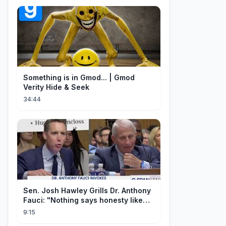
Something is in Gmod... | Gmod
Verity Hide & Seek
34:44
Sen. Josh Hawley Grills Dr. Anthony
Fauci: "Nothing says honesty like
taking the Fifth!"
9:15