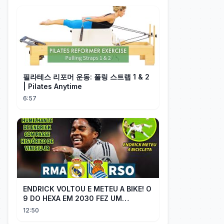
필라테스 리포머 운동: 풀링 스트랩 1 & 2
| Pilates Anytime
6:57
ENDRICK VOLTOU E METEU A BIKE! O
9 DO HEXA EM 2030 FEZ UM
GOLAÇO E MOSTROU QUE VAI SER
12:50
TITULAR