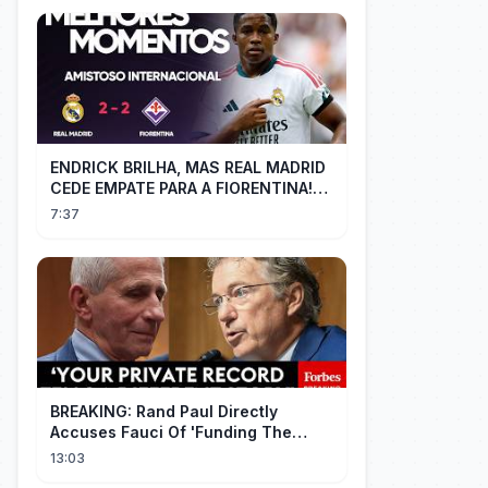
ENDRICK BRILHA, MAS REAL MADRID
CEDE EMPATE PARA A FIORENTINA!
MM - Real Madrid 2 x 2 Fiorentina
7:37
BREAKING: Rand Paul Directly
Accuses Fauci Of 'Funding The
Wuhan Bat Coronavirus Work'
13:03
Through NIAID