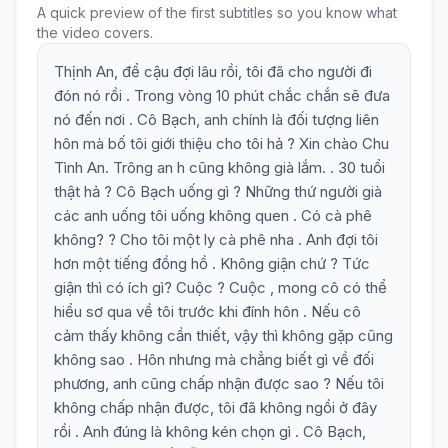
A quick preview of the first subtitles so you know what
the video covers.
Thịnh An, để cậu đợi lâu rồi, tôi đã cho người đi
đón nó rồi . Trong vòng 10 phút chắc chắn sẽ đưa
nó đến nơi . Cô Bạch, anh chính là đối tượng liên
hôn mà bố tôi giới thiệu cho tôi hả ? Xin chào Chu
Tình An. Trông an h cũng không già lắm. . 30 tuổi
thật hả ? Cô Bạch uống gì ? Những thứ người già
các anh uống tôi uống không quen . Có cà phê
không? ? Cho tôi một ly cà phê nha . Anh đợi tôi
hơn một tiếng đồng hồ . Không giận chứ ? Tức
giận thì có ích gì? Cuộc ? Cuộc , mong cô có thể
hiểu sơ qua về tôi trước khi đính hôn . Nếu cô
cảm thấy không cần thiết, vậy thì không gặp cũng
không sao . Hôn nhưng mà chẳng biết gì về đối
phương, anh cũng chấp nhận được sao ? Nếu tôi
không chấp nhận được, tôi đã không ngồi ở đây
rồi . Anh đúng là không kén chọn gì . Cô Bạch,