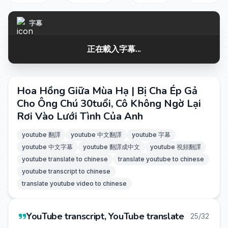
字幕
正在載入字幕...
Hoa Hồng Giữa Mùa Hạ | Bị Cha Ép Gả
Cho Ông Chú 30tuổi, Cô Không Ngờ Lại
Rơi Vào Lưới Tình Của Anh
youtube 翻譯
youtube 中文翻譯
youtube 字幕
youtube 中文字幕
youtube 翻譯成中文
youtube 視頻翻譯
youtube translate to chinese
translate youtube to chinese
youtube transcript to chinese
translate youtube video to chinese
YouTube transcript, YouTube translate
25/32