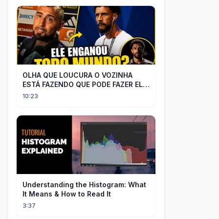
OLHA QUE LOUCURA O VOZINHA
ESTÁ FAZENDO QUE PODE FAZER ELE
PERDER MUITA MORAL COM QUEM
10:23
CONFIOU NELE
Understanding the Histogram: What
It Means & How to Read It
3:37