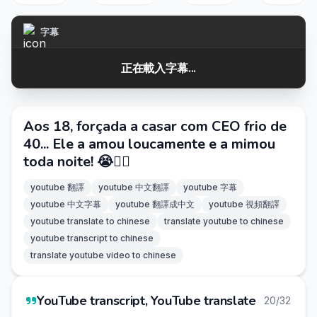
字幕
正在載入字幕...
Aos 18, forçada a casar com CEO frio de
40... Ele a amou loucamente e a mimou
toda noite! 😭❤️‍🔥
youtube 翻譯
youtube 中文翻譯
youtube 字幕
youtube 中文字幕
youtube 翻譯成中文
youtube 視頻翻譯
youtube translate to chinese
translate youtube to chinese
youtube transcript to chinese
translate youtube video to chinese
YouTube transcript, YouTube translate
20/32