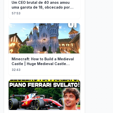
Um CEO brutal de 40 anos amou
uma garota de 18, obcecado por
sua "inocência"! Ela teve seu
57:53
herdeiro!
Minecraft: How to Build a Medieval
Castle | Huge Medieval Castle
Tutorial - Part 1
32:43