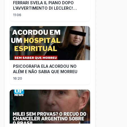
FERRARI SVELA IL PIANO DOPO
L'AVVERTIMENTO DI LECLERC!
AGGIORNAMENTI PAZZESCHI a
11:06
Zandvoort e Monza!
PSICOGRAFIA ELA ACORDOU NO
ALÉM E NÃO SABIA QUE MORREU
16:20