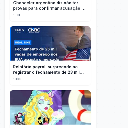
Chanceler argentino diz não ter
provas para confirmar acusação de
Milei contra Brasil | OP News
1:00
Relatório payroll surpreende ao
registrar o fechamento de 23 mil
vagas nos EUA
10:13