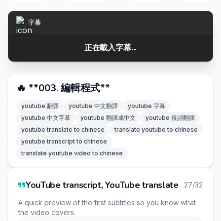
字幕
正在載入字幕...
🔥 **003. 編輯程式**
youtube 翻譯
youtube 中文翻譯
youtube 字幕
youtube 中文字幕
youtube 翻譯成中文
youtube 視頻翻譯
youtube translate to chinese
translate youtube to chinese
youtube transcript to chinese
translate youtube video to chinese
YouTube transcript, YouTube translate
27/32
A quick preview of the first subtitles so you know what
the video covers.