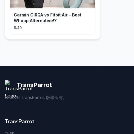
Garmin CIRQA vs Fitbit Air - Best
Whoop Alternative!?
5:40
TransParrot
©
2026
TransParrot. 版權所有。
TransParrot