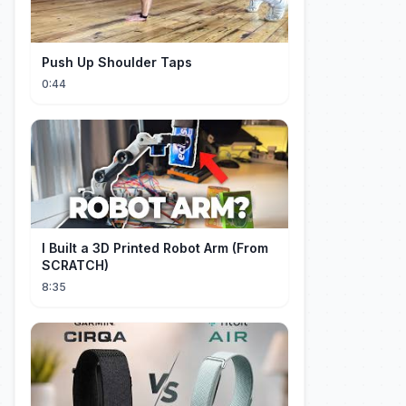
Push Up Shoulder Taps
0:44
I Built a 3D Printed Robot Arm (From
SCRATCH)
8:35