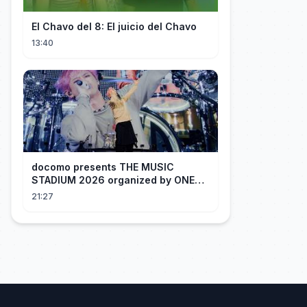
El Chavo del 8: El juicio del Chavo
13:40
docomo presents THE MUSIC
STADIUM 2026 organized by ONE
OK ROCK [Recap]
21:27