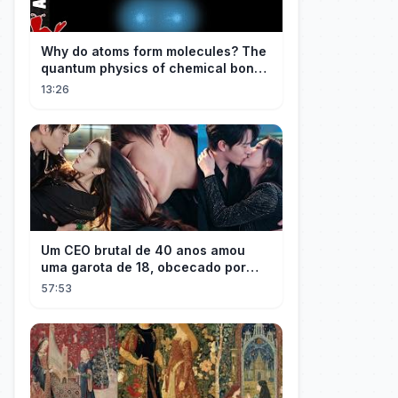
Why do atoms form molecules? The
quantum physics of chemical bonds
explained
13:26
Um CEO brutal de 40 anos amou
uma garota de 18, obcecado por
sua "inocência"! Ela teve seu
57:53
herdeiro!