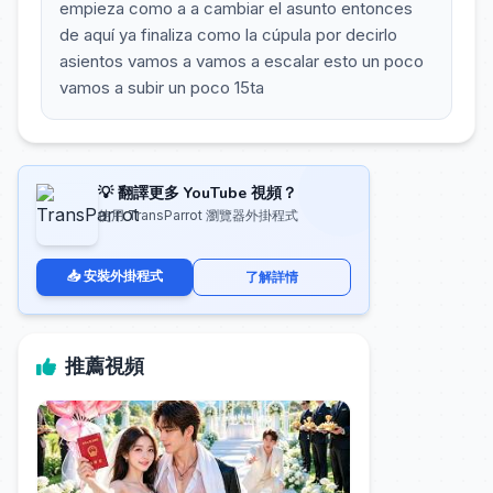
empieza como a a cambiar el asunto entonces
de aquí ya finaliza como la cúpula por decirlo
asientos vamos a vamos a escalar esto un poco
vamos a subir un poco 15ta
💡 翻譯更多 YouTube 視頻？
使用 TransParrot 瀏覽器外掛程式
📥 安裝外掛程式
了解詳情
推薦視頻