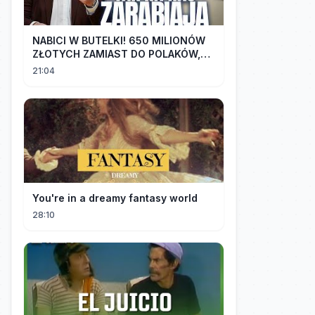
NABICI W BUTELKI! 650 MILIONÓW
ZŁOTYCH ZAMIAST DO POLAKÓW,
TRAFIŁO DO LOBBYSTÓW | Radek
21:04
Pogoda
You're in a dreamy fantasy world
28:10