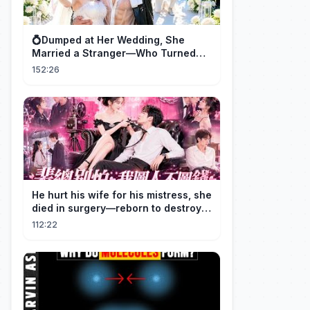
💍Dumped at Her Wedding, She
Married a Stranger—Who Turned
Out to Be a Billionaire CEO💖#drama
152:26
#movie
He hurt his wife for his mistress, she
died in surgery—reborn to destroy
him!
112:22