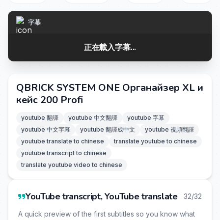
字幕
正在載入字幕...
QBRICK SYSTEM ONE Органайзер XL и
кейс 200 Profi
youtube 翻譯
youtube 中文翻譯
youtube 字幕
youtube 中文字幕
youtube 翻譯成中文
youtube 視頻翻譯
youtube translate to chinese
translate youtube to chinese
youtube transcript to chinese
translate youtube video to chinese
YouTube transcript, YouTube translate
32/32
A quick preview of the first subtitles so you know what