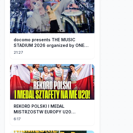
docomo presents THE MUSIC
STADIUM 2026 organized by ONE
OK ROCK [Recap]
21:27
REKORD POLSKI I MEDAL
MISTRZOSTW EUROPY U20
SZTAFETY 4 X 100 METRÓW KOBIET
6:17
#SHORTS