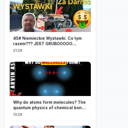
45# Niemieckie Wystawki. Co tym
razem??? JEST GRUBOOOOO....
21:29
Why do atoms form molecules? The
quantum physics of chemical bonds
explained
13:26