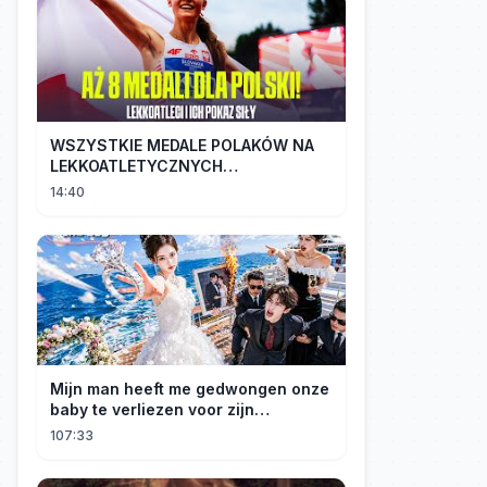
WSZYSTKIE MEDALE POLAKÓW NA
LEKKOATLETYCZNYCH
MISTRZOSTWACH EUROPY U18 |
14:40
2024
Mijn man heeft me gedwongen onze
baby te verliezen voor zijn
maîtresse! Ik heb mijn ring in zee
107:33
gegooid 💍, nu smeekt hij me terug!