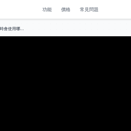
功能
價格
常見問題
空服員如何在經期中飛行😌我經期時會使用哪些產品