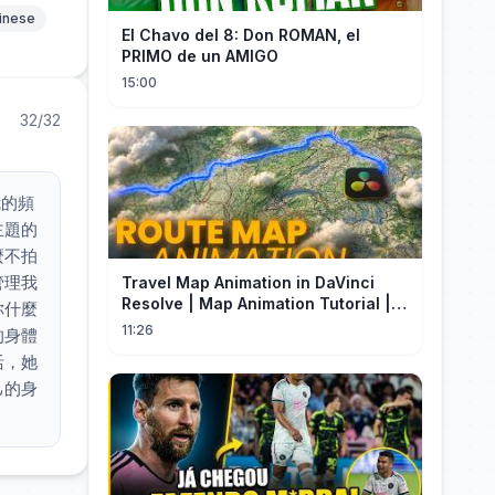
hinese
El Chavo del 8: Don ROMAN, el
PRIMO de un AMIGO
15:00
32/32
我的頻
主題的
麼不拍
管理我
Travel Map Animation in DaVinci
Resolve | Map Animation Tutorial |
你什麼
Edit Craft
11:26
的身體
活，她
己的身