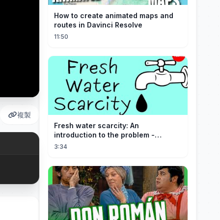
How to create animated maps and
routes in Davinci Resolve
11:50
複製
Fresh water scarcity: An
introduction to the problem -
Christiana Z. Peppard
3:34