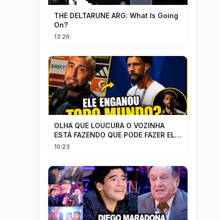
THE DELTARUNE ARG: What Is Going
On?
13:26
OLHA QUE LOUCURA O VOZINHA
ESTÁ FAZENDO QUE PODE FAZER ELE
PERDER MUITA MORAL COM QUEM
10:23
CONFIOU NELE