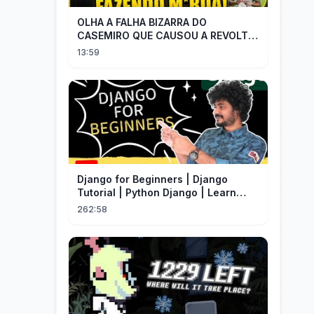
OLHA A FALHA BIZARRA DO
CASEMIRO QUE CAUSOU A REVOLTA
DOS TORCEDORES DO SEU NOVO
13:59
TIME NA MLS
Django for Beginners | Django
Tutorial | Python Django | Learn
Django Framework
262:58