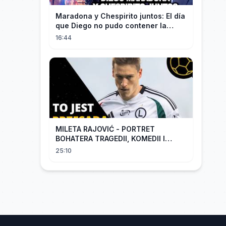
Maradona y Chespirito juntos: El día
que Diego no pudo contener la
emoción al conocer a su ídolo
16:44
MILETA RAJOVIĆ - PORTRET
BOHATERA TRAGEDII, KOMEDII I
DRAMATU
25:10