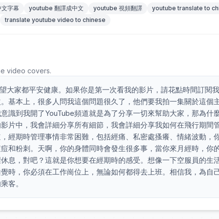
 中文字幕
youtube 翻譯成中文
youtube 視頻翻譯
youtube translate to c
translate youtube video to chinese
he video covers.
希望大家都平安健康。如果你是第一次看我的影片，請花點時間訂閱
益。基本上，很多人問我這個問題很久了，他們要我拍一集關於這個
識到我開了YouTube頻道就是為了分享一切來幫助大家，那為什
的影片中，我會詳細分享所有細節，我會詳細分享我如何在飛行期間
道，經期時管理事情非常困難，包括經痛、私密處搔癢、情緒波動，
痘痘和粉刺。天啊，你的身體同時會發生很多事，當你來月經時，你
裡休息，對吧？這就是你想要在經期時的感受。想像一下空服員的生
睡覺時，你必須在工作崗位上，無論如何都得去上班。相信我，為自
的乘客。