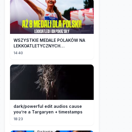
WSZYSTKIE MEDALE POLAKÓW NA
LEKKOATLETYCZNYCH
MISTRZOSTWACH EUROPY U18 |
14:40
2024
dark/powerful edit audios cause
you’re a Targaryen + timestamps
18:23