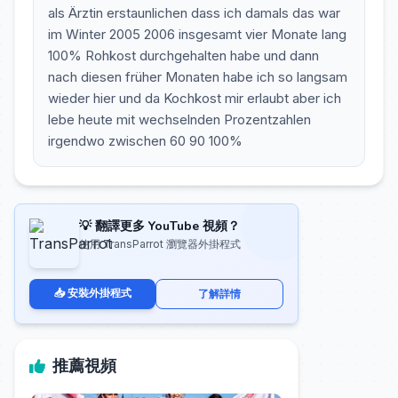
als Ärztin erstaunlichen dass ich damals das war
im Winter 2005 2006 insgesamt vier Monate lang
100% Rohkost durchgehalten habe und dann
nach diesen früher Monaten habe ich so langsam
wieder hier und da Kochkost mir erlaubt aber ich
lebe heute mit wechselnden Prozentzahlen
irgendwo zwischen 60 90 100%
💡 翻譯更多 YouTube 視頻？
使用 TransParrot 瀏覽器外掛程式
📥 安裝外掛程式
了解詳情
推薦視頻