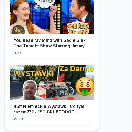
You Read My Mind with Sadie Sink |
The Tonight Show Starring Jimmy
Fallon
3:27
45# Niemieckie Wystawki. Co tym
razem??? JEST GRUBOOOOO....
21:29