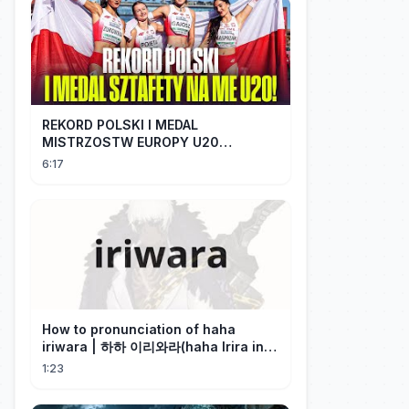
REKORD POLSKI I MEDAL
MISTRZOSTW EUROPY U20
SZTAFETY 4 X 100 METRÓW KOBIET
6:17
#SHORTS
How to pronunciation of haha
iriwara | 하하 이리와라(haha Irira in
Korean)
1:23