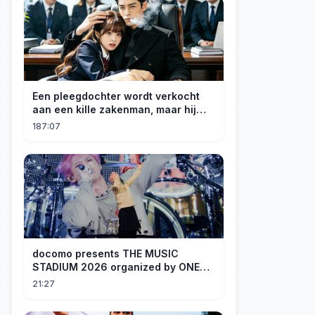
Een pleegdochter wordt verkocht
aan een kille zakenman, maar hij
wordt verliefd op haar en neemt
187:07
haar mee naar huis om haar te
verwennen!
docomo presents THE MUSIC
STADIUM 2026 organized by ONE
OK ROCK [Recap]
21:27