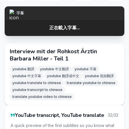
字幕
正在載入字幕...
Interview mit der Rohkost Ärztin
Barbara Miller - Teil 1
youtube 翻譯
youtube 中文翻譯
youtube 字幕
youtube 中文字幕
youtube 翻譯成中文
youtube 視頻翻譯
youtube translate to chinese
translate youtube to chinese
youtube transcript to chinese
translate youtube video to chinese
YouTube transcript, YouTube translate
32/32
A quick preview of the first subtitles so you know what