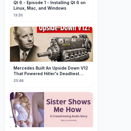
Qt 6 - Episode 1 - Installing Qt 6 on
Linux, Mac, and Windows
13:20
Mercedes Built An Upside Down V12
That Powered Hitler's Deadliest
Fighter
25:46