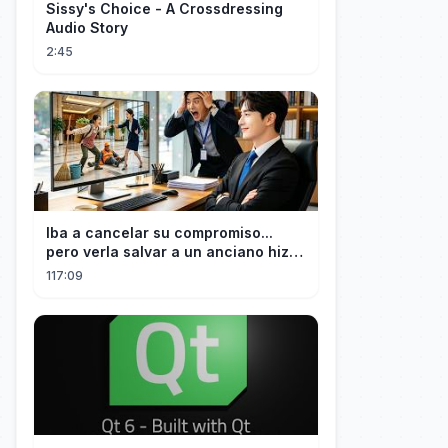
Sissy's Choice - A Crossdressing
Audio Story
2:45
Iba a cancelar su compromiso...
pero verla salvar a un anciano hizo
que el CEO se enamorara
117:09