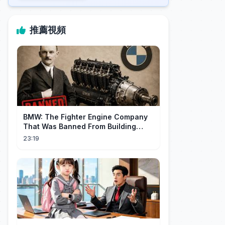
推薦視頻
BMW: The Fighter Engine Company
That Was Banned From Building
Engines — So It Built Cars
23:19