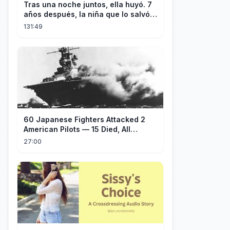
Tras una noche juntos, ella huyó. 7
años después, la niña que lo salvó:
"¡Papá!"...¡Entró en pánico!
131:49
60 Japanese Fighters Attacked 2
American Pilots — 15 Died, All
Japanese
27:00