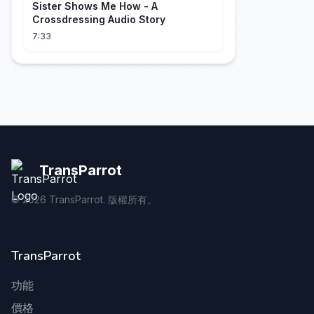
Sister Shows Me How - A
Crossdressing Audio Story
7:33
TransParrot
©
2026
TransParrot. 版權所有。
TransParrot
功能
價格