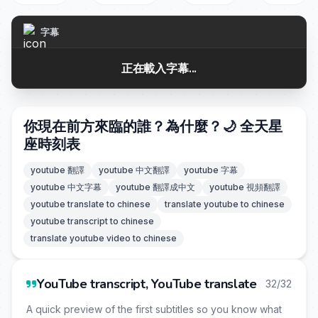
字幕
正在載入字幕...
你現在前方來臨的誰？為什麼？🌙 全天星
座時刻表
youtube 翻譯
youtube 中文翻譯
youtube 字幕
youtube 中文字幕
youtube 翻譯成中文
youtube 視頻翻譯
youtube translate to chinese
translate youtube to chinese
youtube transcript to chinese
translate youtube video to chinese
YouTube transcript, YouTube translate
32/32
A quick preview of the first subtitles so you know what