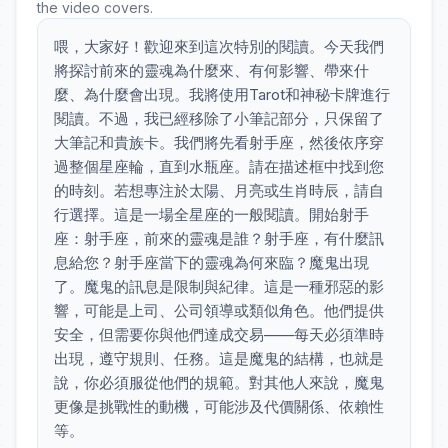
the video covers.
喂，大家好！歡迎來到這次特別的閱讀。今天我們
將探討前來的靈魂為什麼來、有何影響、帶來什
麼、為什麼會出現。我將使用Tarot和神秘卡牌進行
閱讀。不過，我已經移除了小筆記部分，只保留了
大筆記和貴族卡。我們將先看射手座，然後依序穿
過整個星座輪，直到水瓶座。請在描述框中找到您
的時刻。若想專注於太陽、月亮或生肖時辰，請自
行選擇。這是一場全星座的一般閱讀。開始射手
座：射手座，前來的靈魂是誰？射手座，有什麼訊
息給您？射手座當下的靈魂為何來臨？魔鬼出現
了。魔鬼的訊息是限制與紀律。這是一種邪惡的影
響，可能是上司、公司領導或類似角色。他們提供
安全，但需要你與他們達成交易——每天必須準時
出現，遵守規則、任務。這是魔鬼的結構，也就是
說，你必須服從他們的規範。對其他人來說，魔鬼
更像是挑戰性的動機，可能涉及代價關係、依賴性
等。