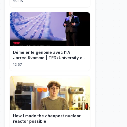
29:05
Démêler le génome avec l'IA |
Jarred Kvamme | TEDxUniversity of
Montana Western
12:57
How I made the cheapest nuclear
reactor possible