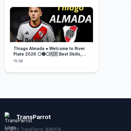
Thiago Almada ● Welcome to River
Plate 2026 ⚪🔴⚪🇦🇷 Best Skills,
Goals & Passes
15:38
TransParrot
©
2026
TransParrot. 版權所有。