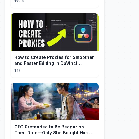
13:06
How to Create Proxies for Smoother
and Faster Editing in DaVinci
Resolve
1:13
CEO Pretended to Be Beggar on
Their Date—Only She Bought Him a
Meal, and He Fell in Love!