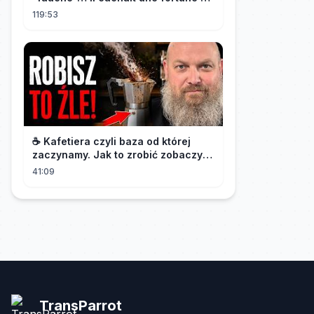
l'a traitée en reine!
119:53
☕️ Kafetiera czyli baza od której
zaczynamy. Jak to zrobić zobaczysz
w tym materiale.🫡
41:09
TransParrot