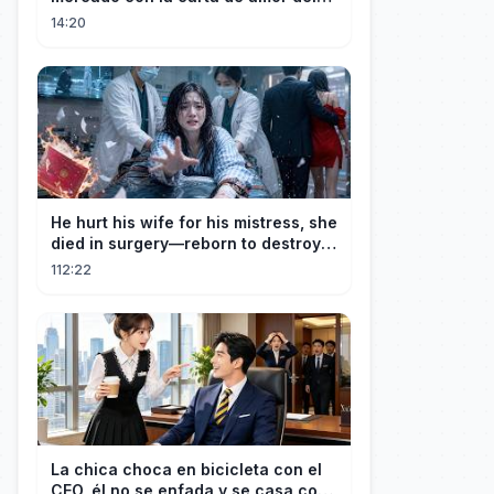
Profesor
14:20
He hurt his wife for his mistress, she
died in surgery—reborn to destroy
him!
112:22
La chica choca en bicicleta con el
CEO, él no se enfada y se casa con