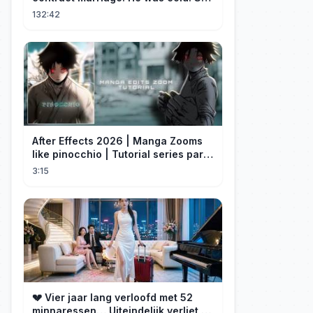
was fierce💔 [Married for the
132:42
Merger]
After Effects 2026 | Manga Zooms
like pinocchio | Tutorial series part
4
3:15
💔 Vier jaar lang verloofd met 52
minnaressen… Uiteindelijk verliet ze