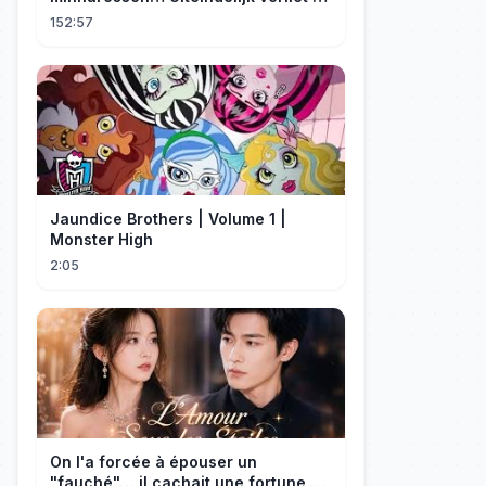
hem en trouwde ze met zijn oom, de
152:57
CEO!
Jaundice Brothers | Volume 1 |
Monster High
2:05
On l'a forcée à épouser un
"fauché"… il cachait une fortune et