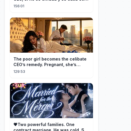
ella enseguida!
156:01
The poor girl becomes the celibate
CEO’s remedy. Pregnant, she’s
brought to his mansion and spoiled.
129:53
💗Two powerful families. One
contract marriage. He was cold. She