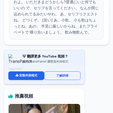
わよ。 いただきまどうかしら?普通にいと何でも
いいの で、セリフを言ってください。 なんか閉じ
込められてるみたいやわ。 あ、セリフリクエスト
ね。 どつくぞ。 [笑い] あ、小歌。 小も歌はちょ
っとね、あの、 半見に厳しいからね、またプライ
ベートで 喋り合いましょう。 飲み物飲んで。
💡 翻譯更多 YouTube 視頻？
使用 TransParrot 瀏覽器外掛程式
📥 安裝外掛程式
了解詳情
推薦視頻