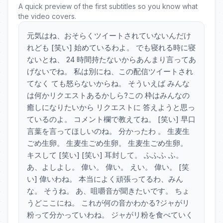
A quick preview of the first subtitles so you know what
the video covers.
元気はね、おそらくツイートされていないんだけ
れども [笑い] 始めているわよ。 でも寝れる時に寝
ないとね、 24 時間持たないからあんまり言ってあ
げないでね。 私は別にね、この配信ツイートされ
てなく ても怒らないからね。 そういえば みんな
は何かリクエストあるかしら?この 枠はみんなの
癒しになりたいから リクエストに 答えようと思っ
ているのよ。 コメント欄で教えてね。 [笑い] 早口
言葉を言ってほしいのね。 分かったわ 。 生麦生
ごめ生卵。 生麦生ごめ生卵。 生麦生ごめ生卵。
キスして [笑い] [笑い] 耳封して。 ふふふ ふ。
あ、よしよし。 偉い。 偉い。 えい。 偉い。 [笑
い] 偉いわね。 本当によく頑張ってるわ、みん
な。 そうね。 あ、咀嚼音が聞きたいです。 ちょ
うどここにね。 これが何の音かわかる?ジャがリ
粉って分かっていわね。 ジャがリ粉を食べていく