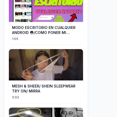
MODO ESCRITORIO EN CUALQUIER
ANDROID 😳/COMO PONER MI
TELÉFONO EN MODO ESCRITORIO
1:05
MESH & SHEER/ SHEIN SLEEPWEAR
TRY ON/ MIRRA
5:02