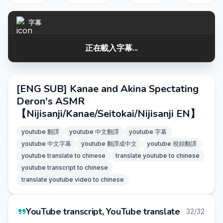
字幕
正在載入字幕...
[ENG SUB] Kanae and Akina Spectating
Deron's ASMR
【Nijisanji/Kanae/Seitokai/Nijisanji EN】
youtube 翻譯
youtube 中文翻譯
youtube 字幕
youtube 中文字幕
youtube 翻譯成中文
youtube 視頻翻譯
youtube translate to chinese
translate youtube to chinese
youtube transcript to chinese
translate youtube video to chinese
YouTube transcript, YouTube translate
32/32