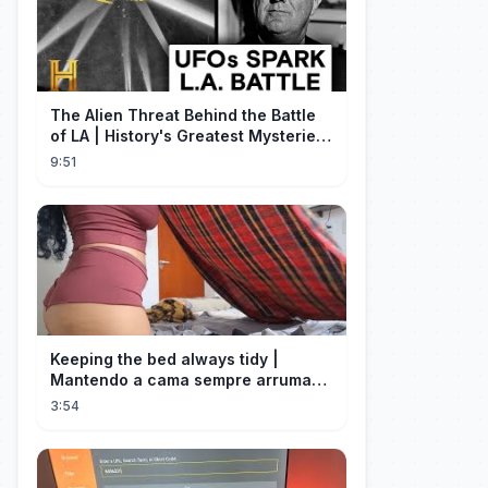
The Alien Threat Behind the Battle
of LA | History's Greatest Mysteries
(S5)
9:51
Keeping the bed always tidy |
Mantendo a cama sempre arrumada
🛌
3:54