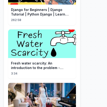
Django for Beginners | Django
Tutorial | Python Django | Learn
Django Framework
262:58
Fresh water scarcity: An
introduction to the problem -
Christiana Z. Peppard
3:34