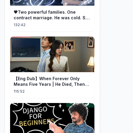
💗Two powerful families. One
contract marriage. He was cold. She
was fierce💔 [Married for the
132:42
Merger]
【Eng Dub】When Forever Only
Means Five Years | He Died, Then
Returned for Payback | Cdrama
115:52
Collection