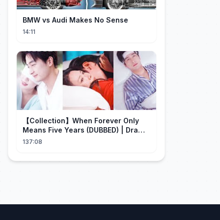
BMW vs Audi Makes No Sense
14:11
【Collection】When Forever Only
Means Five Years (DUBBED) | Drama
Talk
137:08