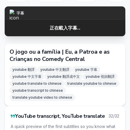
字幕
正在載入字幕...
O jogo ou a família | Eu, a Patroa e as
Crianças no Comedy Central
youtube 翻譯
youtube 中文翻譯
youtube 字幕
youtube 中文字幕
youtube 翻譯成中文
youtube 視頻翻譯
youtube translate to chinese
translate youtube to chinese
youtube transcript to chinese
translate youtube video to chinese
YouTube transcript, YouTube translate
32/32
A quick preview of the first subtitles so you know what