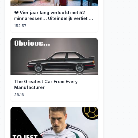
💔 Vier jaar lang verloofd met 52
minnaressen… Uiteindelijk verliet ze
hem en trouwde ze met zijn oom, de
152:57
CEO!
The Greatest Car From Every
Manufacturer
38:16