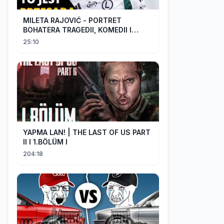
MILETA RAJOVIĆ - PORTRET
BOHATERA TRAGEDII, KOMEDII I
DRAMATU
25:10
YAPMA LAN! | THE LAST OF US PART
II I 1.BÖLÜM I
204:18