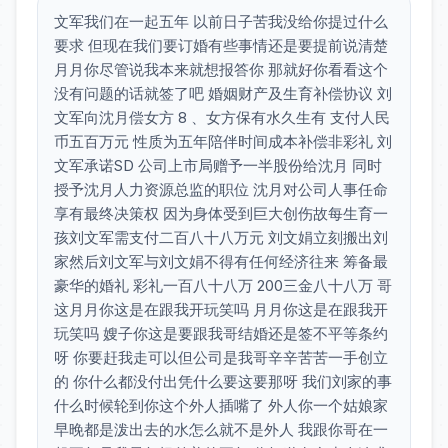
文军我们在一起五年 以前日子苦我没给你提过什么
要求 但现在我们要订婚有些事情还是要提前说清楚
月月你尽管说我本来就想报答你 那就好你看看这个
没有问题的话就签了吧 婚姻财产及生育补偿协议 刘
文军向沈月偿女方 8 、女方保有水久生有 支付人民
币五百万元 性质为五年陪伴时间成本补偿非彩礼 刘
文军承诺SD 公司上市局赠予一半股份给沈月 同时
授予沈月人力资源总监的职位 沈月对公司人事任命
享有最终决策权 因为身体受到巨大创伤故每生育一
孩刘文军需支付二百八十八万元 刘文娟立刻搬出刘
家然后刘文军与刘文娟不得有任何经济往来 筹备最
豪华的婚礼 彩礼一百八十八万 200三金八十八万 哥
这月月你这是在跟我开玩笑吗 月月你这是在跟我开
玩笑吗 嫂子你这是要跟我哥结婚还是签不平等条约
呀 你要赶我走可以但公司是我哥辛辛苦苦一手创立
的 你什么都没付出凭什么要这要那呀 我们刘家的事
什么时候轮到你这个外人插嘴了 外人你一个姑娘家
早晚都是泼出去的水怎么就不是外人 我跟你哥在一