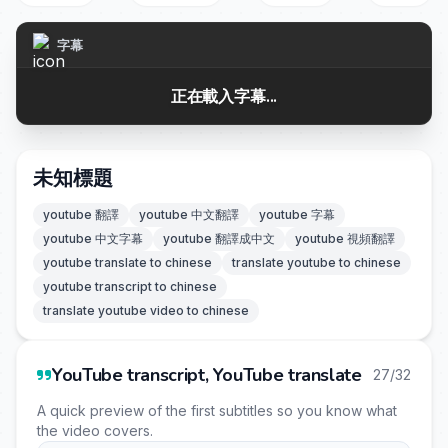
字幕
正在載入字幕...
未知標題
youtube 翻譯
youtube 中文翻譯
youtube 字幕
youtube 中文字幕
youtube 翻譯成中文
youtube 視頻翻譯
youtube translate to chinese
translate youtube to chinese
youtube transcript to chinese
translate youtube video to chinese
YouTube transcript, YouTube translate
27/32
A quick preview of the first subtitles so you know what
the video covers.