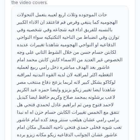
the video covers.
حات الموجوده وثلاث اربع لعيبه بتعمل التحولات
الهجوميه كما ينبغي وفرص فم فاعتقد ان الاداء الكبير
بالنسبه للفريق اداء فيه شجاعه وفي شخصيه وفي
توازن وفي انضباط من الناحيه التكتيكيه سواء النواحي
الدفاعيه او النواحي الهجوميه شاهدنا تغييرات عديده
لكابتن حسام حسن من خلال الشوط الثاني على وجه
الخصوص غير العديد من الاسماء كابتن كابتن محمد امام
عاشور بعد الهدف مباشره دخل رامي ربيع لعمليه
التغطيه اكثر لمراقبه لان لديه القوه البدنيه لمراقبه
لوكاكو بشكل كبير لانه لربما يزعج دفاع منتخب مصر
شاهدنا ايضا تغيير زيكو بزيزو وايضا حمزه عبد الكريم
لاعب برشلونه بمحمد صلاح وكريم حافظ ايضا كبديل
لاحمد فتوح ومن ثم ابراهيم عادل لحمدي فتحي هل
تتفق مع الخمس تغييرات الكابتن حسام حزن اه اه نبدا
برامي رامي عشان هيلعب سنتر وبعد كده امام عاشور
تعب شويه فخلى حمدي فتحي ناحيه الشمال مكان امام
عاشور عشان الجوانب الدفاعيه زيكو مكانه زيزو برده