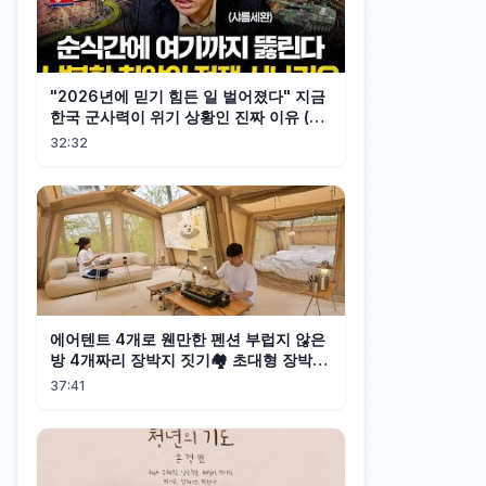
"2026년에 믿기 힘든 일 벌어졌다" 지금
한국 군사력이 위기 상황인 진짜 이유 (샤
를세환 1부)
32:32
에어텐트 4개로 웬만한 펜션 부럽지 않은
방 4개짜리 장박지 짓기🏘️ 초대형 장박캠
핑
37:41