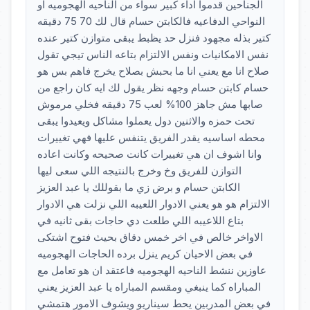
الجناحين قدموا اداء كبير سواء من الناحيه الهجوميه او
النواحي الدفاعيه فالكابتن حسام قال لك 70 75 دقيقه
كتير بذله مجهود فنزل حد يظبط يبقى متوازن كتير عنده
نفس الامكانيات ونفس الالتزام بتاعه الناس تيجي تقول
صلاح انا مع يعني انا ما بحبش بصلاح يخرج فاهم بس هو
حسام كابتن حسام وجهه نظر يقول لك ايه كان راجع من
صابها مش جاهز 100% لعب 75 دقيقه فخلي مرموش
تحت حمزه والاثنين دول يعملوا مشاكل ويعيدوا يبقى
محطه اساسيه يقدر الفريق يتنفس عليها فهي تغييرات
وانا اشوف ان هي تغييرات كانت صحيحه وكانت اعاده
التوازن للفريق وخ وخرج بالنتيجه اللي سعى ليها
الكابتن حسام و برض زي ما بقوللك يا عبد العزيز
الالتزام هو هو يعني الادوار اللعيبه اللي نزلت هي الادوار
بتاع اللاعيبه اللي طلعت دي حاجات بقى ثانيه في
الاواخر خالص في اخر خمس دقاق بحيث فتوح اشتكى
في بعض الاحيان كريم ينزل برده الحاجات الهجوميه
عاوزين ننشط الناحيه الهجوميه فاعتقد ان هو تعامل مع
المباراه كما ينبغي ومقسم المباراه يا عبد العزيز يعني
في بعض المدربين يحط سيناريو ويشوف الامور هتمشي