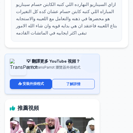
ازاي السيناريو النهارده اللي كتبه الكابتن حسام سيناريو
المباراه اللي كتبه كابتن حسام عشان كده كل التغيرات
هو محضرها في ذهنه والتعامل مع اللعيبه والاستجابه
بتاع اللعيبه فاعتقد ان هي بدايه قويه وان شاء الله الامور
تبقى اكثر ايجابيه في الماتشات القادمه
💡 翻譯更多 YouTube 視頻？
使用 TransParrot 瀏覽器外掛程式
📥 安裝外掛程式
了解詳情
推薦視頻