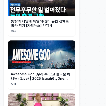
뜻밖의 재앙에 독일 '휘청'...유럽 전체로
확산 위기 [자막뉴스] / YTN
1:49
Awesome God (우리 주 크고 놀라운 하
나님) (Live) | 2025 Isaiah6tyOne
Conference | 예수전도단 화요모임
5:11