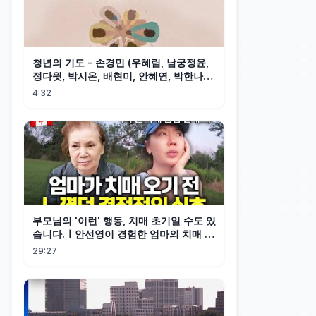
청년의 기도 - 손경민 (우혜림, 남궁정윤,
정다윗, 박시온, 배현미, 안혜연, 박한나),
(햇살콩 캘리)
4:32
부모님의 '이런' 행동, 치매 초기일 수도 있
습니다.ㅣ안선영이 경험한 엄마의 치매 조
기 신호
29:27