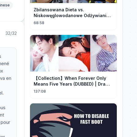
hinese
Zbilansowana Dieta vs.
Niskowęglowodanowe Odżywianie:
Kto Ma Rację?
68:58
32/32
s
 mené
ux
 va en
【Collection】When Forever Only
Means Five Years (DUBBED) | Drama
Talk
137:08
l.
ous
nt
 pour
er,