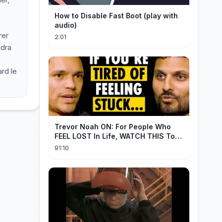
How to Disable Fast Boot (play with
audio)
rer
2:01
ndra
rd le
Trevor Noah ON: For People Who
FEEL LOST In Life, WATCH THIS To
Find Yourself | Jay Shetty
91:10