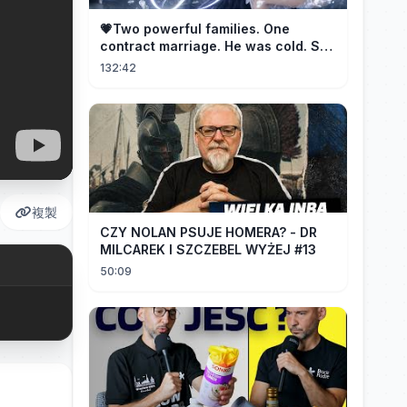
💗Two powerful families. One
contract marriage. He was cold. She
was fierce💔 [Married for the
132:42
Merger]
複製
CZY NOLAN PSUJE HOMERA? - DR
MILCAREK I SZCZEBEL WYŻEJ #13
50:09