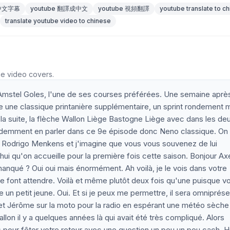
 中文字幕
youtube 翻譯成中文
youtube 視頻翻譯
youtube translate to c
translate youtube video to chinese
he video covers.
 l'Amstel Goles, l'une de ses courses préférées. Une semaine aprè
ue une classique printanière supplémentaire, un sprint rondement
la suite, la flèche Wallon Liège Bastogne Liège avec dans les de
idemment en parler dans ce 9e épisode donc Neno classique. On
Rodrigo Menkens et j'imagine que vous vous souvenez de lui
hui qu'on accueille pour la première fois cette saison. Bonjour Axe
qué ? Oui oui mais énormément. Ah voilà, je le vois dans votre
e font attendre. Voilà et même plutôt deux fois qu'une puisque v
 un petit jeune. Oui. Et si je peux me permettre, il sera omniprése
 et Jérôme sur la moto pour la radio en espérant une météo sèche
lon il y a quelques années là qui avait été très compliqué. Alors
 pour fêter votre retour avec une question un peu un peu cach. Hi