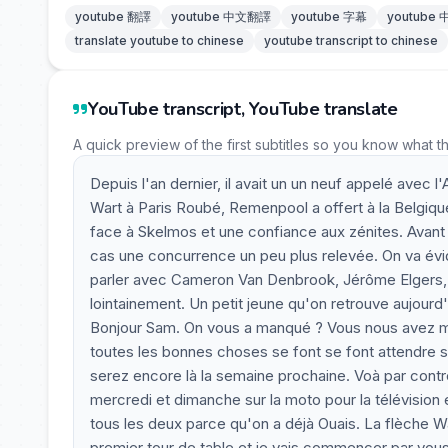
youtube 翻譯
youtube 中文翻譯
youtube 字幕
youtube
translate youtube to chinese
youtube transcript to chinese
YouTube transcript, YouTube translate
A quick preview of the first subtitles so you know what t
Depuis l'an dernier, il avait un un neuf appelé avec
Wart à Paris Roubé, Remenpool a offert à la Belgiq
face à Skelmos et une confiance aux zénites. Avant 
cas une concurrence un peu plus relevée. On va év
parler avec Cameron Van Denbrook, Jérôme Elgers, 
lointainement. Un petit jeune qu'on retrouve aujourd'
Bonjour Sam. On vous a manqué ? Vous nous avez man
toutes les bonnes choses se font se font attendre s
serez encore là la semaine prochaine. Voà par contre
mercredi et dimanche sur la moto pour la télévision
tous les deux parce qu'on a déjà Ouais. La flèche Wal
premier tour de table et je vais commencer par vous