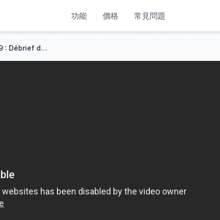
功能
價格
常見問題
On connaît nos classiques #9 : Débrief de l'Amstel Gold Race