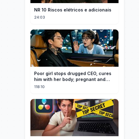
NR 10 Riscos elétricos e adicionais
24:03
Poor girl stops drugged CEO, cures
him with her body; pregnant and
cherished
118:10