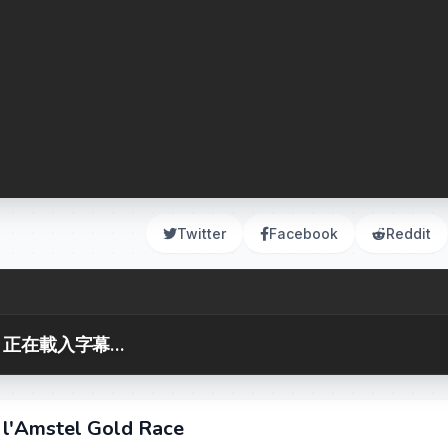
Twitter
Facebook
Reddit
正在載入字幕...
e l'Amstel Gold Race