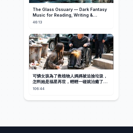
The Glass Ossuary — Dark Fantasy
Music for Reading, Writing &
Ancient Archives
46:13
可憐女孩為了救植物人媽媽被迫撿垃圾，
怎料她是福星再世，輕輕一碰就治癒了首
富老爺的腿疾，首富立馬帶她回豪宅讓她
106:44
做三個混世魔王少爺的保姆，從此被豪門
全家當成錦鯉寵！#逆襲 #親情 #反轉