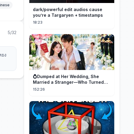
hinese
dark/powerful edit audios cause
you’re a Targaryen + timestamps
18:23
5/32
อหยง
💍Dumped at Her Wedding, She
Married a Stranger—Who Turned
Out to Be a Billionaire CEO💖#drama
152:26
#movie