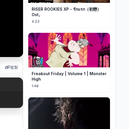
RISER ROOKIES XP - รักแรก（初戀）
Ost。
4:23
複製
Freakout Friday | Volume 1 | Monster
High
1:48