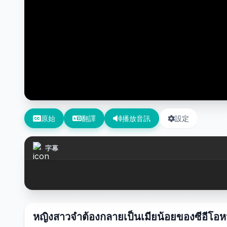
原始
翻譯
播放音訊
設定
字幕
หญิงสาวจำต้องกลายเป็นเมียน้อยของซีอีโอหน