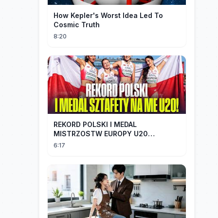
How Kepler's Worst Idea Led To
Cosmic Truth
8:20
REKORD POLSKI I MEDAL
MISTRZOSTW EUROPY U20
SZTAFETY 4 X 100 METRÓW KOBIET
6:17
#SHORTS