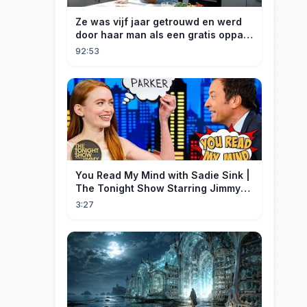
Ze was vijf jaar getrouwd en werd
door haar man als een gratis oppas
behandeld; zelfs haar zoon noemde
92:53
haar alleen maar 'mama'. Hij had
geen idee dat zij de geniale chef-
kok was naar wie haar man al jaren
op zoek was. Na de scheiding
onthulde ze haar ware identiteit, en
die schoft kreeg daar vreselijke spijt
van!#Leuk#Omkering#SlapInTheFace#De
comeback van de vrouwelijke
hoofdrolspeelster#GeniusChef's
You Read My Mind with Sadie Sink |
Comeback
The Tonight Show Starring Jimmy
Fallon
3:27