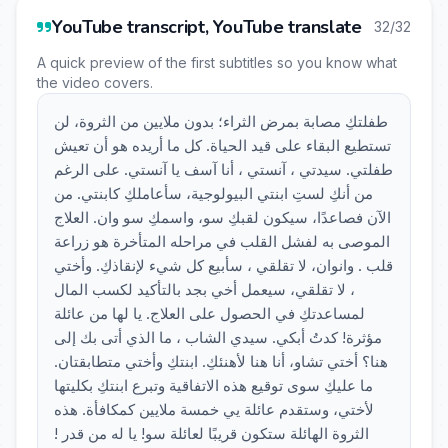
YouTube transcript, YouTube translate
32/32
A quick preview of the first subtitles so you know what
the video covers.
طفلتكِ مصابة بمرض الثراء؛ بدون ملايين من الثروة، لن
تستطيع البقاء على قيد الحياة. كل ما أريده هو أن تعيش
طفلتي. سيدتي ، آنستي ، أنا آسف يا آنستي. على الرغم
من أنكِ لستِ ابنتي البيولوجية، سأعاملكِ كابنتي. من
الآن فصاعدًا، سيكون لقبكِ سو، واسمكِ سو وان. العلاج
الموصى به لفشل القلب في مراحله المتأخرة هو زراعة
قلب . وانوان، لا تقلقي ، سأبيع كل شيء لإنقاذكِ. وأختي
، لا تقلقي، سيعمل أخي بجد بالتأكيد لكسب المال
لمساعدتكِ في الحصول على العلاج. يا لها من عائلة
مؤثرة! كدتُ أبكي. سيدي الشاب ، ما الذي أتى بك إلى
هنا؟ أختي تشاو، أنا هنا لأهنئكِ. ابنتكِ وأختي متطابقتان.
ما عليكِ سوى توقيع هذه الاتفاقية وتبرع ابنتكِ بكليتها
لأختي، وستقدم عائلة يي خمسة ملايين كمكافأة. هذه
الثروة الهائلة ستكون قريبًا لعائلة سو! يا له من قدر !