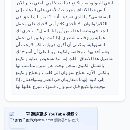
ابنتي البيولوجية وانكينغ قد نُقذت! أمي، أختي بخير الآن.
أليس هذا الاتفاق مجرد حثّ لأختي على الذهاب إلى
المستشفى؟ ما الذي تعرفينه أنتِ ؟ ليس لكِ الحق في
الكلام! وانوان ، لا تأخذي كلام أمي لأخيكِ على محمل
الجد. في وضعنا هذا ، من أين لنا بالمال؟ سأجري لكِ
عملية زرع قلب، انتظري. إذا كنتِ ترغبين في تحمل
المسؤولية، يمكنني أن أكون حبيبكِ ، لكن لا يجب أن
يعلم أحد بهذا ، وخاصة وانكينغ. ربما عليّ أن أشرح لكِ
تفاصيل هذا الاتفاق . قلتِ إنه منذ تشخيص إصابة وانكينغ
بالفشل الكلوي، ونحن نبحث عن متبرع مناسب لها
بالكلى. الآن، تحتاج سو وان إلى قلب ، وتحتاج وانكينغ
إلى كلية. إنهما متقاربتان في العمر ومتوافقتان. إذا
توفيت وانكينغ قبل سو وان، فسوف تتبرع بقلبها لها.
💡 翻譯更多 YouTube 視頻？
使用 TransParrot 瀏覽器外掛程式