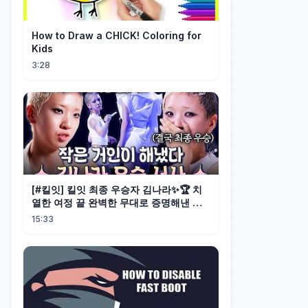
How to Draw a CHICK! Coloring for
Kids
3:28
[#킬잇] 킬잇 최종 우승자 김나라✨🏆 치
열한 여정 끝 완벽한 무대로 증명해낸 작
은 거인의 마지막 피날레💗
15:33