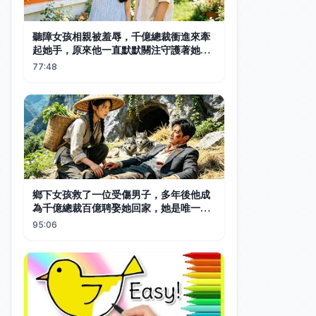
聽障女孩相親被羞辱，千億總裁衝進來牽
起她手，原來他一直默默關注守護著她，
雙向暗戀十年終成正果，如今寵她入骨。
77:48
#中国电视剧 #短剧 #甜宠 #爱情
鄉下女孩救了一位受傷男子，多年後他成
為千億總裁百億聘娶她回家，她是唯一能
治好總裁過敏的女人，被寵成公主。#中
95:06
国电视剧 #短剧 #甜宠 #爱情