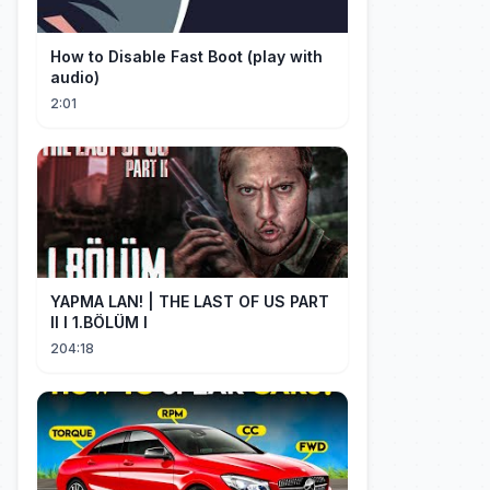
How to Disable Fast Boot (play with
audio)
2:01
YAPMA LAN! | THE LAST OF US PART
II I 1.BÖLÜM I
204:18