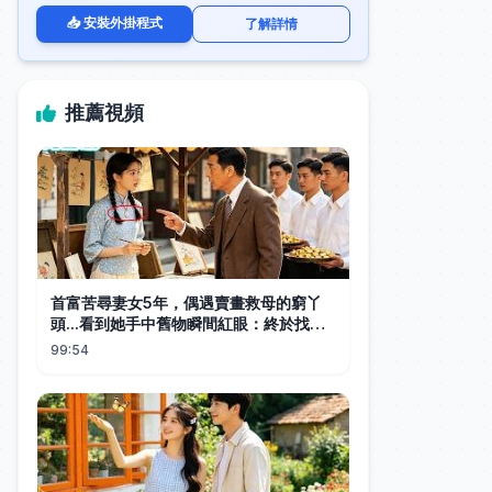
📥 安裝外掛程式
了解詳情
推薦視頻
首富苦尋妻女5年，偶遇賣畫救母的窮丫
頭...看到她手中舊物瞬間紅眼：終於找到
你們了！#全集短劇 #甜寵 #總裁
99:54