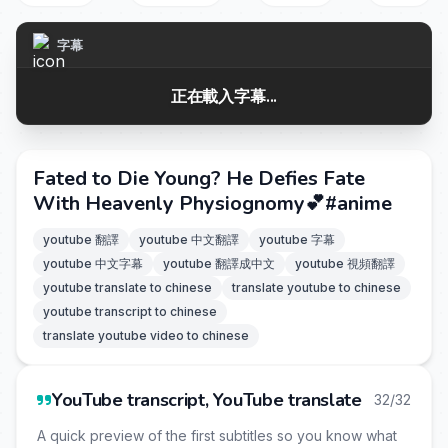
字幕
正在載入字幕...
Fated to Die Young? He Defies Fate
With Heavenly Physiognomy💕#anime
youtube 翻譯
youtube 中文翻譯
youtube 字幕
youtube 中文字幕
youtube 翻譯成中文
youtube 視頻翻譯
youtube translate to chinese
translate youtube to chinese
youtube transcript to chinese
translate youtube video to chinese
YouTube transcript, YouTube translate
32/32
A quick preview of the first subtitles so you know what