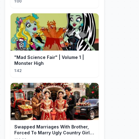
1:00
"Mad Science Fair" | Volume 1 |
Monster High
1:42
Swapped Marriages With Brother,
Forced To Marry Ugly Country Girl—
He's A Gorgeous Billionaire CEO!