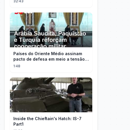
32:43
Países do Oriente Médio assinam
pacto de defesa em meio a tensão
com Irã
1:48
Inside the Chieftain's Hatch: IS-7
Part1