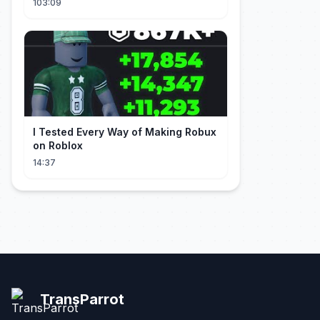
103:09
I Tested Every Way of Making Robux
on Roblox
14:37
TransParrot