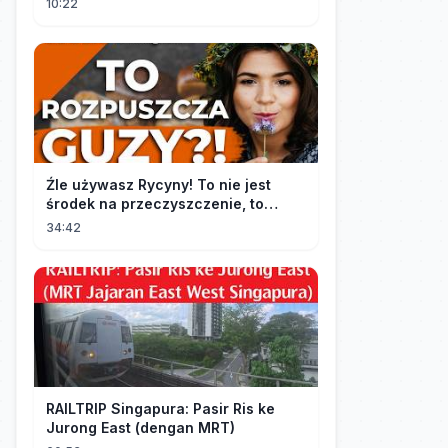
10:22
Źle używasz Rycyny! To nie jest
środek na przeczyszczenie, to
potężny "rozpuszczalnik".
34:42
RAILTRIP Singapura: Pasir Ris ke
Jurong East (dengan MRT)