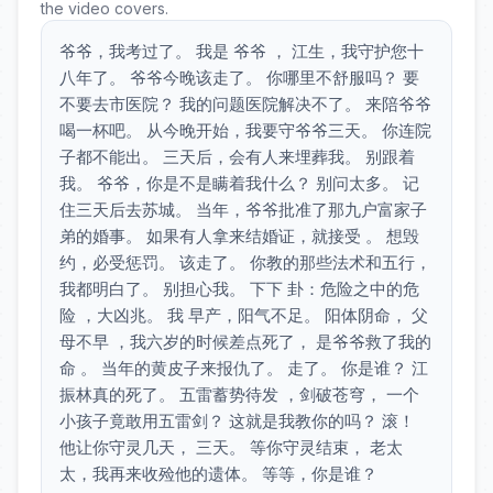
the video covers.
爷爷，我考过了。 我是 爷爷 ， 江生，我守护您十
八年了。 爷爷今晚该走了。 你哪里不舒服吗？ 要
不要去市医院？ 我的问题医院解决不了。 来陪爷爷
喝一杯吧。 从今晚开始，我要守爷爷三天。 你连院
子都不能出。 三天后，会有人来埋葬我。 别跟着
我。 爷爷，你是不是瞒着我什么？ 别问太多。 记
住三天后去苏城。 当年，爷爷批准了那九户富家子
弟的婚事。 如果有人拿来结婚证，就接受 。 想毁
约，必受惩罚。 该走了。 你教的那些法术和五行，
我都明白了。 别担心我。 下下 卦：危险之中的危
险 ，大凶兆。 我 早产，阳气不足。 阳体阴命， 父
母不早 ，我六岁的时候差点死了， 是爷爷救了我的
命 。 当年的黄皮子来报仇了。 走了。 你是谁？ 江
振林真的死了。 五雷蓄势待发 ，剑破苍穹， 一个
小孩子竟敢用五雷剑？ 这就是我教你的吗？ 滚！
他让你守灵几天， 三天。 等你守灵结束， 老太
太，我再来收殓他的遗体。 等等，你是谁？