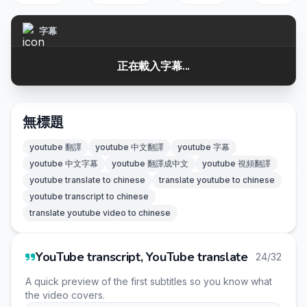
字幕
正在載入字幕...
無標題
youtube 翻譯
youtube 中文翻譯
youtube 字幕
youtube 中文字幕
youtube 翻譯成中文
youtube 視頻翻譯
youtube translate to chinese
translate youtube to chinese
youtube transcript to chinese
translate youtube video to chinese
YouTube transcript, YouTube translate
24/32
A quick preview of the first subtitles so you know what
the video covers.