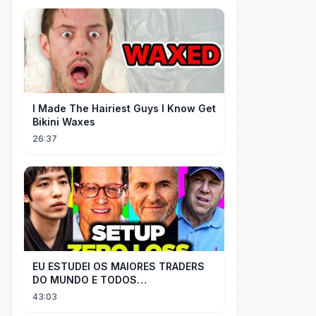
I Made The Hairiest Guys I Know Get
Bikini Waxes
26:37
EU ESTUDEI OS MAIORES TRADERS
DO MUNDO E TODOS
COMPARTILHAM O MESMO SEGREDO
43:03