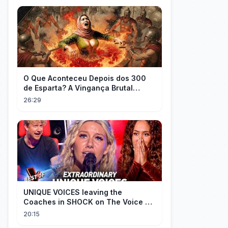
O Que Aconteceu Depois dos 300
de Esparta? A Vingança Brutal
Contra os Persas
26:29
UNIQUE VOICES leaving the
Coaches in SHOCK on The Voice #5
| Top 10
20:15