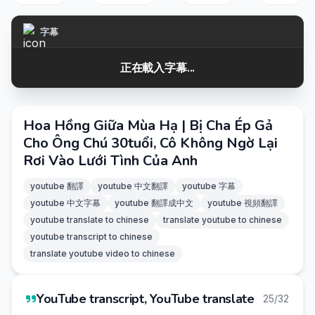
字幕
正在載入字幕...
Hoa Hồng Giữa Mùa Hạ | Bị Cha Ép Gả
Cho Ông Chú 30tuổi, Cô Không Ngờ Lại
Rơi Vào Lưới Tình Của Anh
youtube 翻譯
youtube 中文翻譯
youtube 字幕
youtube 中文字幕
youtube 翻譯成中文
youtube 視頻翻譯
youtube translate to chinese
translate youtube to chinese
youtube transcript to chinese
translate youtube video to chinese
YouTube transcript, YouTube translate
25/32