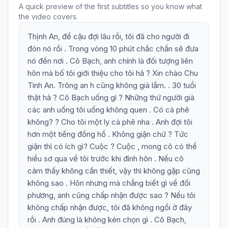
A quick preview of the first subtitles so you know what
the video covers.
Thịnh An, để cậu đợi lâu rồi, tôi đã cho người đi
đón nó rồi . Trong vòng 10 phút chắc chắn sẽ đưa
nó đến nơi . Cô Bạch, anh chính là đối tượng liên
hôn mà bố tôi giới thiệu cho tôi hả ? Xin chào Chu
Tình An. Trông an h cũng không già lắm. . 30 tuổi
thật hả ? Cô Bạch uống gì ? Những thứ người già
các anh uống tôi uống không quen . Có cà phê
không? ? Cho tôi một ly cà phê nha . Anh đợi tôi
hơn một tiếng đồng hồ . Không giận chứ ? Tức
giận thì có ích gì? Cuộc ? Cuộc , mong cô có thể
hiểu sơ qua về tôi trước khi đính hôn . Nếu cô
cảm thấy không cần thiết, vậy thì không gặp cũng
không sao . Hôn nhưng mà chẳng biết gì về đối
phương, anh cũng chấp nhận được sao ? Nếu tôi
không chấp nhận được, tôi đã không ngồi ở đây
rồi . Anh đúng là không kén chọn gì . Cô Bạch,