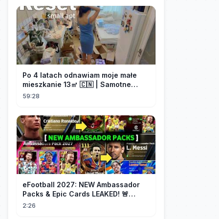
Po 4 latach odnawiam moje małe
mieszkanie 13㎡ 🇨🇳 | Samotne
życie w Chinach
59:28
eFootball 2027: NEW Ambassador
Packs & Epic Cards LEAKED! 🚨
Messi, Yamal, Neymar, Free Coins
2:26
2026