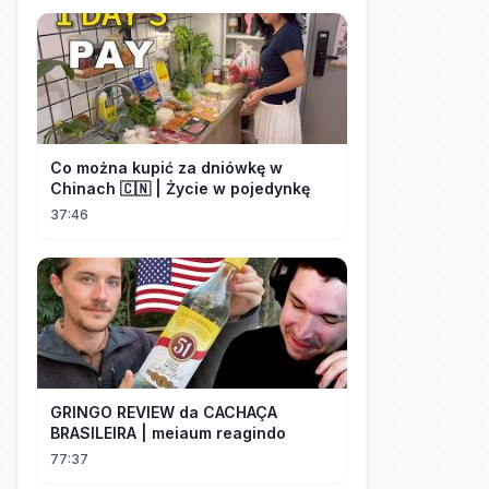
Co można kupić za dniówkę w
Chinach 🇨🇳 | Życie w pojedynkę
37:46
GRINGO REVIEW da CACHAÇA
BRASILEIRA | meiaum reagindo
77:37