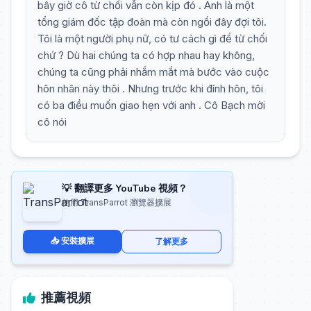
bây giờ cô từ chối vẫn còn kịp đó . Anh là một
tổng giám đốc tập đoàn mà còn ngồi đây đợi tôi.
Tôi là một người phụ nữ, có tư cách gì để từ chối
chứ ? Dù hai chúng ta có hợp nhau hay không,
chúng ta cũng phải nhắm mắt mà bước vào cuộc
hôn nhân này thôi . Nhưng trước khi đính hôn, tôi
có ba điều muốn giao hẹn với anh . Cô Bạch mời
cô nói
💡 翻譯更多 YouTube 視頻？
使用 TransParrot 瀏覽器擴展
📥 安裝擴展
了解更多
推薦視頻