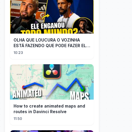
OLHA QUE LOUCURA O VOZINHA
ESTÁ FAZENDO QUE PODE FAZER ELE
PERDER MUITA MORAL COM QUEM
10:23
CONFIOU NELE
How to create animated maps and
routes in Davinci Resolve
11:50