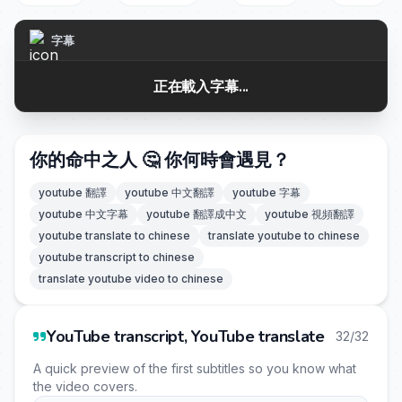
字幕
正在載入字幕...
你的命中之人 🤔 你何時會遇見？
youtube 翻譯
youtube 中文翻譯
youtube 字幕
youtube 中文字幕
youtube 翻譯成中文
youtube 視頻翻譯
youtube translate to chinese
translate youtube to chinese
youtube transcript to chinese
translate youtube video to chinese
YouTube transcript, YouTube translate
32/32
A quick preview of the first subtitles so you know what
the video covers.