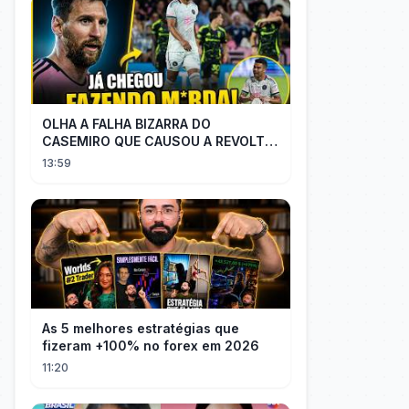
OLHA A FALHA BIZARRA DO
CASEMIRO QUE CAUSOU A REVOLTA
DOS TORCEDORES DO SEU NOVO
13:59
TIME NA MLS
As 5 melhores estratégias que
fizeram +100% no forex em 2026
11:20