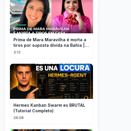
Prima de Mara Maravilha é morta a
tiros por suposta dívida na Bahia |
#SeLigaBrasil
3:13
Hermes Kanban Swarm es BRUTAL
(Tutorial Completo)
26:08