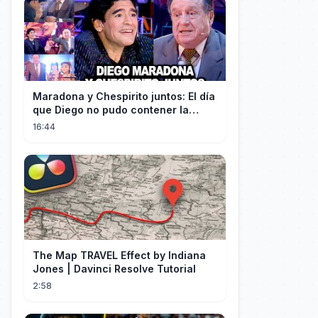
Maradona y Chespirito juntos: El día
que Diego no pudo contener la
emoción al conocer a su ídolo
16:44
The Map TRAVEL Effect by Indiana
Jones | Davinci Resolve Tutorial
2:58