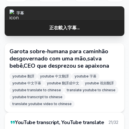
字幕
正在載入字幕...
Garota sobre-humana para caminhão
desgovernado com uma mão,salva
bebê,CEO que desprezou se apaixona
youtube 翻譯
youtube 中文翻譯
youtube 字幕
youtube 中文字幕
youtube 翻譯成中文
youtube 視頻翻譯
youtube translate to chinese
translate youtube to chinese
youtube transcript to chinese
translate youtube video to chinese
YouTube transcript, YouTube translate
21/32