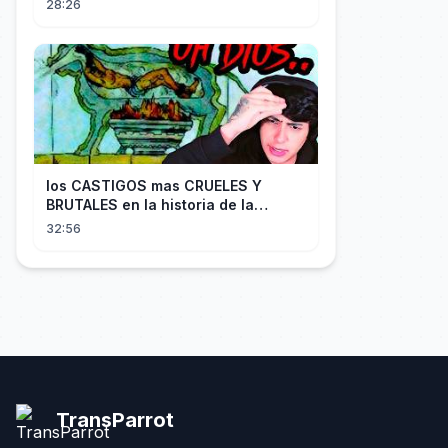
28:26
los CASTIGOS mas CRUELES Y
BRUTALES en la historia de la
HUMANIDAD...
32:56
TransParrot