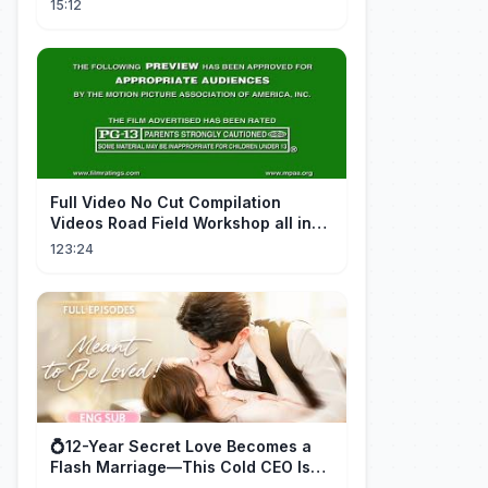
15:12
FuII Video No Cut Compilation
Videos Road Field Workshop all in
one Car Console Device &
123:24
Television
💍12-Year Secret Love Becomes a
Flash Marriage—This Cold CEO Is
Addicted to Her!