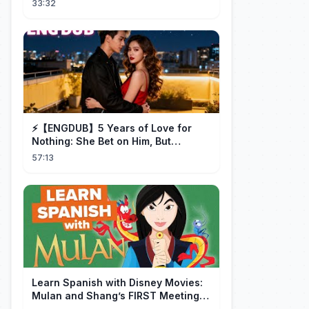
33:32
⚡️【ENGDUB】5 Years of Love for
Nothing: She Bet on Him, But
Betrayal Won Goodbye, My Once
57:13
and Forever
Learn Spanish with Disney Movies:
Mulan and Shang’s FIRST Meeting
(Mushu SCREWS UP!)