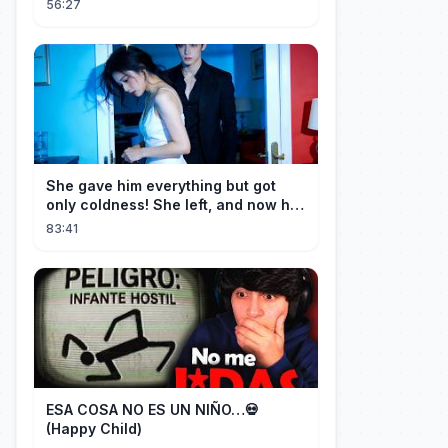
56:27
Wine
She gave him everything but got
only coldness! She left, and now he
is dying of regret!
83:41
ESA COSA NO ES UN NIÑO…💀
(Happy Child)