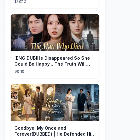
178:12
[ENG DUB]He Disappeared So She
Could Be Happy... The Truth Will
Make You Cry #emotional #shorts
90:10
Goodbye, My Once and
Forever(DUBBED) | He Defended His
Assistant After She Gave Her Son