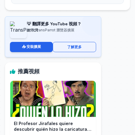
💡 翻譯更多 YouTube 視頻？
使用 TransParrot 瀏覽器擴展
📥 安裝擴展
了解更多
推薦視頻
El Profesor Jirafales quiere
descubrir quién hizo la caricatura
de él