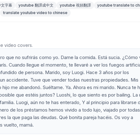
 中文字幕
youtube 翻譯成中文
youtube 視頻翻譯
youtube translate to c
translate youtube video to chinese
he video covers.
guro que no sufrirás como yo. Dame la comida. Está sucia. ¿Cómo 
s. Cuando llegue el momento, te llevaré a ver los fuegos artifici
fundido de persona. Marido, soy Luogi. Hace 3 años por los
 un accidente. Tuve que vender todas nuestras propiedades. Mis
o hijo me abandonó. Suéltame. Ya. Ahora es mi marido. Nunca te 
osible que estéis juntos? Luoshi, lo que siento es por bailing. La 
milia. Luogi, aún no te has enterado, Y al principio para librarse d
nero de los préstamos hemos vivido a todo lujo, viajado por todas
res la que paga las deudas. Qué bonita pareja hacéis. Os voy a
as vuelto, mamá.