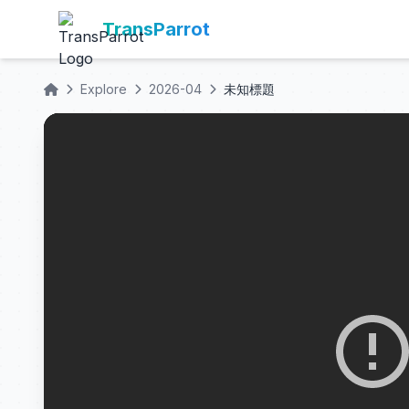
TransParrot
Explore
2026-04
未知標題