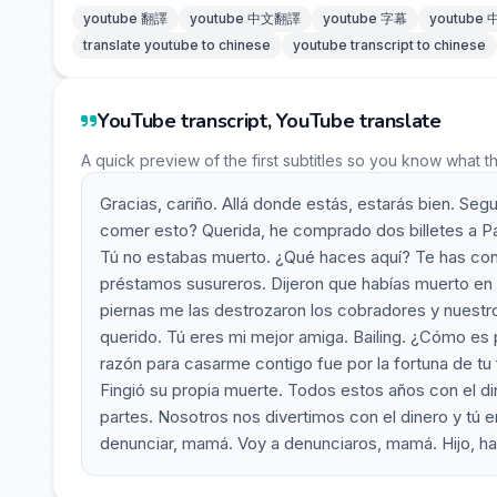
youtube 翻譯
youtube 中文翻譯
youtube 字幕
youtube
translate youtube to chinese
youtube transcript to chinese
YouTube transcript, YouTube translate
A quick preview of the first subtitles so you know what t
Gracias, cariño. Allá donde estás, estarás bien. Se
comer esto? Querida, he comprado dos billetes a Parí
Tú no estabas muerto. ¿Qué haces aquí? Te has con
préstamos susureros. Dijeron que habías muerto en
piernas me las destrozaron los cobradores y nuestr
querido. Tú eres mi mejor amiga. Bailing. ¿Cómo es p
razón para casarme contigo fue por la fortuna de tu fa
Fingió su propia muerte. Todos estos años con el di
partes. Nosotros nos divertimos con el dinero y tú e
denunciar, mamá. Voy a denunciaros, mamá. Hijo, h