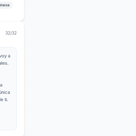
hinese
32/32
voy a
ales.
ha
única
e ti.