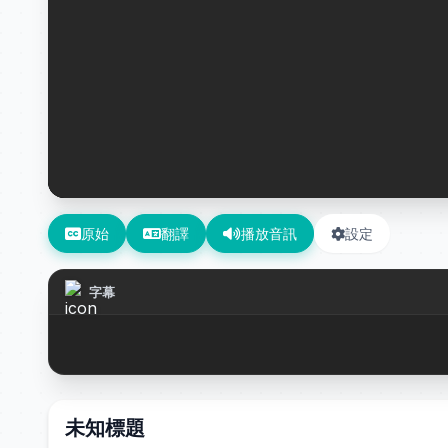
原始
翻譯
播放音訊
設定
字幕
未知標題