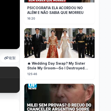
PSICOGRAFIA ELA ACORDOU NO
ALÉM E NÃO SABIA QUE MORREU
16:20
複製
🔥 Wedding Day Swap? My Sister
Stole My Groom—So I Destroyed
Them All 👑#movie #drama
125:46