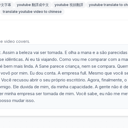
 中文字幕
youtube 翻譯成中文
youtube 視頻翻譯
youtube translate to c
translate youtube video to chinese
he video covers.
 Assim a beleza vai ser tomada. E olha a mana e a são parecidas
uase idênticas. Aí eu tá viajando. Como vou me comparar com a m
ê é bem mais linda. A Sane parece criança, nem se compara. Que
 o vovô por mim. Eu dou conta. A empresa full. Mesmo que você s
 Você recusou abrir o seu próprio escritório. Agora, finalmente, o
omigo. Ele duvida de mim, da minha capacidade. A gente não é d
er minha empresa ser tomada de mim. Você sabe, eu não me me
 posso mudar isso.