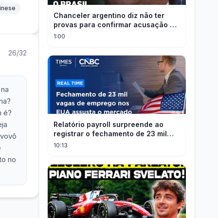
hinese
Chanceler argentino diz não ter
provas para confirmar acusação de
Milei contra Brasil | OP News
1:00
26/32
 na
ana?
m é?
eja
Relatório payroll surpreende ao
registrar o fechamento de 23 mil
 vovô
vagas nos EUA
10:13
e
to no