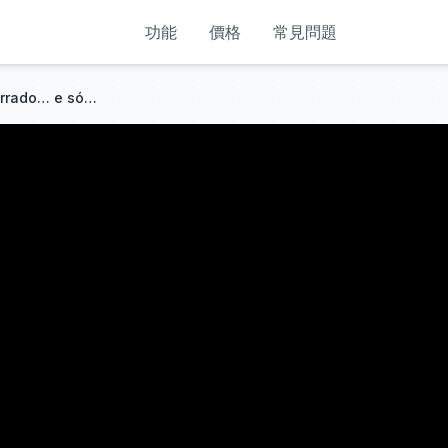
功能
價格
常見問題
Ela se casou com o homem errado… e só depois descobriu quem realmente a salvou!