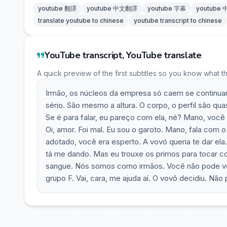
youtube 翻譯
youtube 中文翻譯
youtube 字幕
youtube
translate youtube to chinese
youtube transcript to chinese
YouTube transcript, YouTube translate
A quick preview of the first subtitles so you know what t
Irmão, os núcleos da empresa só caem se continuar.
sério. São mesmo a altura. O corpo, o perfil são q
Se é para falar, eu pareço com ela, né? Mano, voc
Oi, amor. Foi mal. Eu sou o garoto. Mano, fala com
adotado, você era esperto. A vovó queria te dar ela.
tá me dando. Mas eu trouxe os primos para tocar c
sangue. Nós somos como irmãos. Você não pode v
grupo F. Vai, cara, me ajuda aí. O vovô decidiu. Não