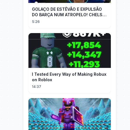
GOLAÇO DE ESTÊVÃO E EXPULSÃO
DO BARÇA NUM ATROPELO! CHELSEA
3X0 BARCELONA - MELHORES
5:26
MOMENTOS
I Tested Every Way of Making Robux
on Roblox
14:37