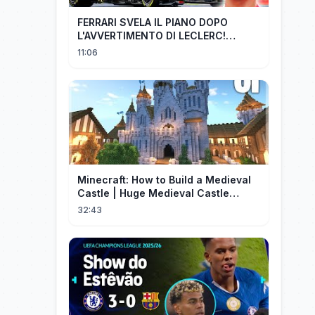
FERRARI SVELA IL PIANO DOPO
L'AVVERTIMENTO DI LECLERC!
AGGIORNAMENTI PAZZESCHI a
11:06
Zandvoort e Monza!
Minecraft: How to Build a Medieval
Castle | Huge Medieval Castle
Tutorial - Part 1
32:43