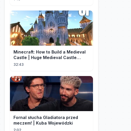
Minecraft: How to Build a Medieval
Castle | Huge Medieval Castle
Tutorial - Part 1
32:43
Fornal słucha Gladiatora przed
meczem! | Kuba Wojewódzki
2:02