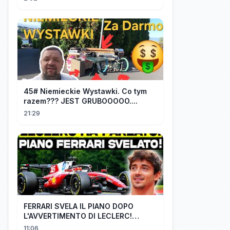
45# Niemieckie Wystawki. Co tym
razem??? JEST GRUBOOOOO....
21:29
FERRARI SVELA IL PIANO DOPO
L'AVVERTIMENTO DI LECLERC!
AGGIORNAMENTI PAZZESCHI a
11:06