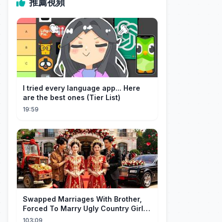
推薦視頻
I tried every language app... Here
are the best ones (Tier List)
19:59
Swapped Marriages With Brother,
Forced To Marry Ugly Country Girl—
He's A Gorgeous Billionaire CEO!
103:09