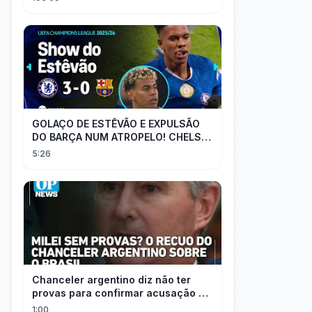
GOLAÇO DE ESTÊVÃO E EXPULSÃO
DO BARÇA NUM ATROPELO! CHELSEA
3X0 BARCELONA - MELHORES
5:26
MOMENTOS
Chanceler argentino diz não ter
provas para confirmar acusação de
Milei contra Brasil | OP News
1:00