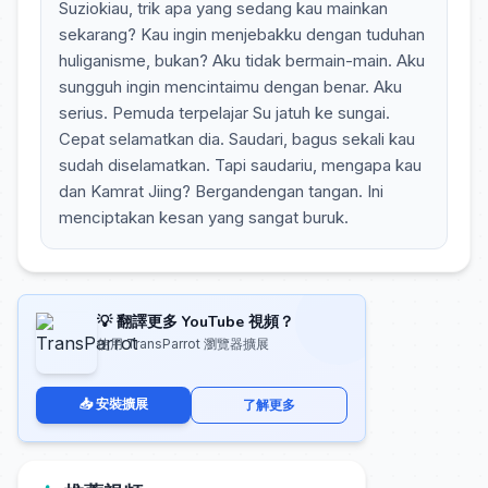
Suziokiau, trik apa yang sedang kau mainkan
sekarang? Kau ingin menjebakku dengan tuduhan
huliganisme, bukan? Aku tidak bermain-main. Aku
sungguh ingin mencintaimu dengan benar. Aku
serius. Pemuda terpelajar Su jatuh ke sungai.
Cepat selamatkan dia. Saudari, bagus sekali kau
sudah diselamatkan. Tapi saudariu, mengapa kau
dan Kamrat Jiing? Bergandengan tangan. Ini
menciptakan kesan yang sangat buruk.
💡 翻譯更多 YouTube 視頻？
使用 TransParrot 瀏覽器擴展
📥 安裝擴展
了解更多