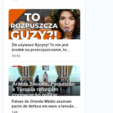
Źle używasz Rycyny! To nie jest
środek na przeczyszczenie, to
potężny "rozpuszczalnik".
34:42
Países do Oriente Médio assinam
pacto de defesa em meio a tensão
com Irã
1:48