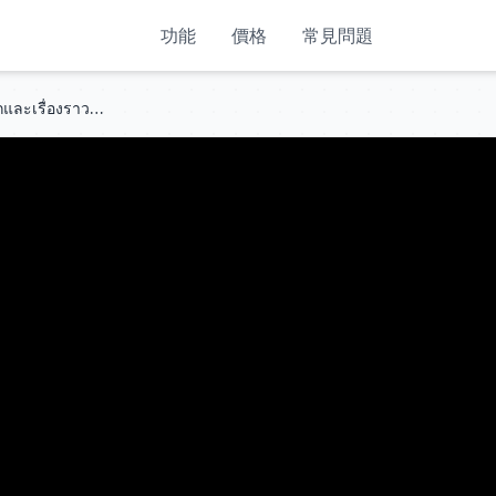
功能
價格
常見問題
คุณหนูถูกบังคับให้แต่งงานกับผัวผักและเรื่องราวความรักที่ซึ้งกินใจ