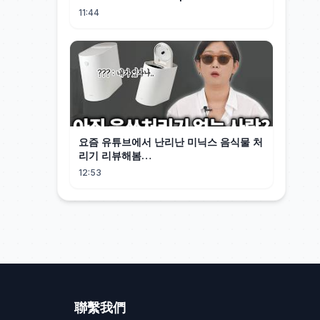
11:44
요즘 유튜브에서 난리난 미닉스 음식물 처
리기 리뷰해봄…
12:53
聯繫我們