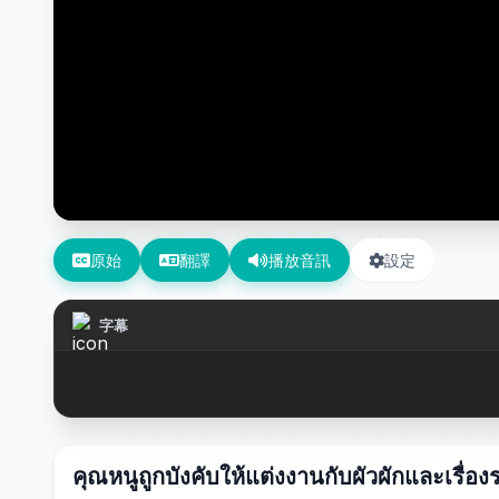
原始
翻譯
播放音訊
設定
字幕
คุณหนูถูกบังคับให้แต่งงานกับผัวผักและเรื่องร