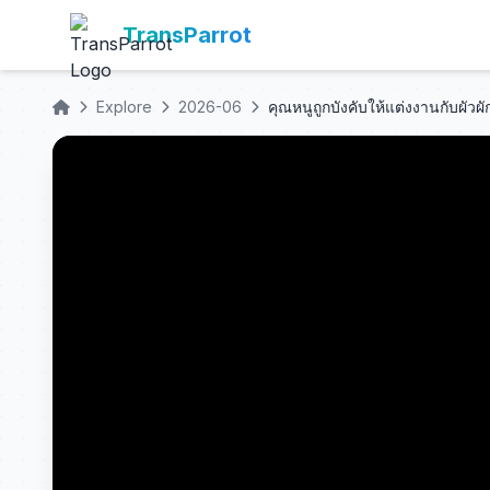
TransParrot
Explore
2026-06