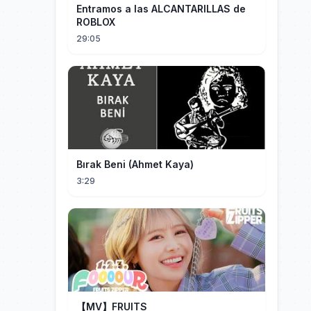
Entramos a las ALCANTARILLAS de
ROBLOX
29:05
Bırak Beni (Ahmet Kaya)
3:29
【MV】FRUITS