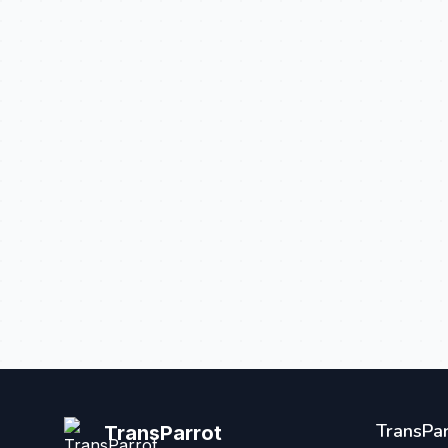
TransPar
TransParrot