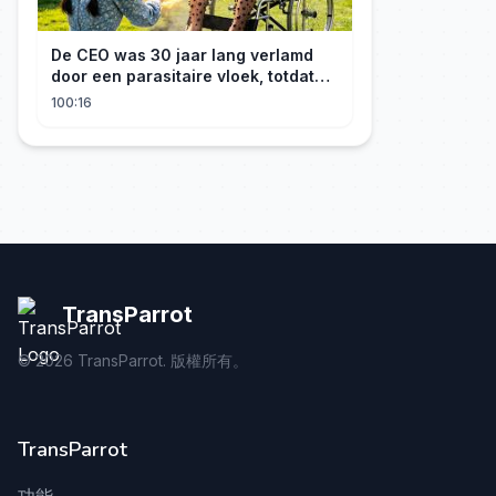
De CEO was 30 jaar lang verlamd
door een parasitaire vloek, totdat
een boerenmeisje hem uiteindelijk
100:16
genas.
TransParrot
©
2026
TransParrot. 版權所有。
TransParrot