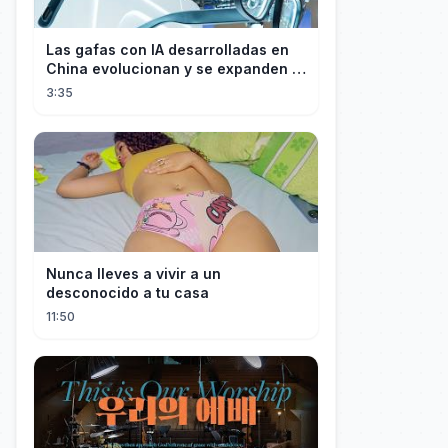
Las gafas con IA desarrolladas en
China evolucionan y se expanden a
los mercados internacionales
3:35
Nunca lleves a vivir a un
desconocido a tu casa
11:50