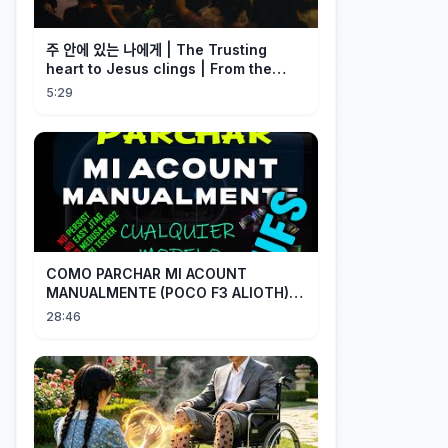
주 안에 있는 나에게 | The Trusting
heart to Jesus clings | From the
Past | Hymn Worship LIVE
5:29
COMO PARCHAR MI ACOUNT
MANUALMENTE (POCO F3 ALIOTH)
SIN REMPLAZAR PERSIST CHIP OFF
28:46