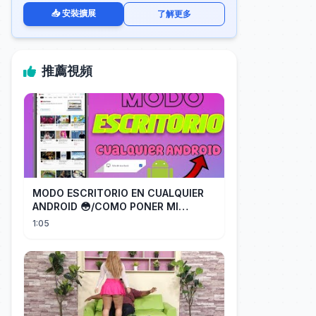
📥 安裝擴展
了解更多
推薦視頻
MODO ESCRITORIO EN CUALQUIER
ANDROID 😳/COMO PONER MI
TELÉFONO EN MODO ESCRITORIO
1:05