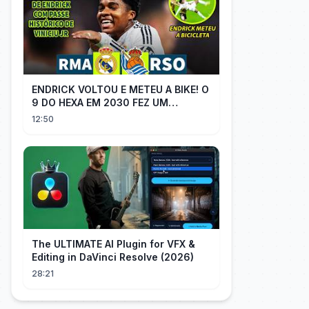
ENDRICK VOLTOU E METEU A BIKE! O
9 DO HEXA EM 2030 FEZ UM
GOLAÇO E MOSTROU QUE VAI SER
12:50
TITULAR
The ULTIMATE AI Plugin for VFX &
Editing in DaVinci Resolve (2026)
28:21