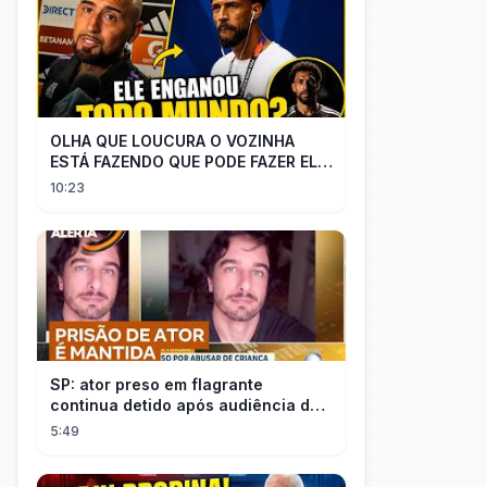
OLHA QUE LOUCURA O VOZINHA
ESTÁ FAZENDO QUE PODE FAZER ELE
PERDER MUITA MORAL COM QUEM
10:23
CONFIOU NELE
SP: ator preso em flagrante
continua detido após audiência de
custódia
5:49