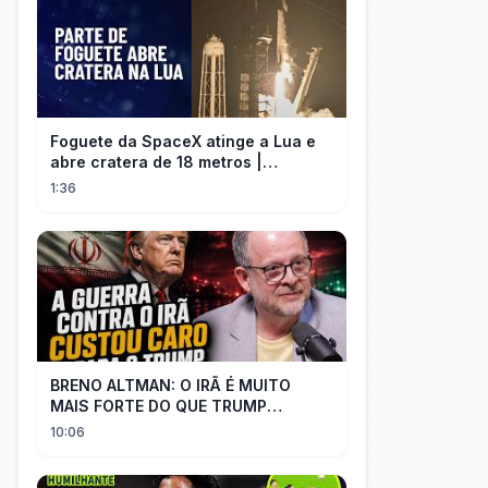
Foguete da SpaceX atinge a Lua e
abre cratera de 18 metros |
InfoMoney News
1:36
BRENO ALTMAN: O IRÃ É MUITO
MAIS FORTE DO QUE TRUMP
IMAGINAVA
10:06