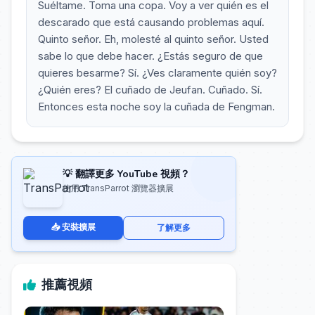
Suéltame. Toma una copa. Voy a ver quién es el
descarado que está causando problemas aquí.
Quinto señor. Eh, molesté al quinto señor. Usted
sabe lo que debe hacer. ¿Estás seguro de que
quieres besarme? Sí. ¿Ves claramente quién soy?
¿Quién eres? El cuñado de Jeufan. Cuñado. Sí.
Entonces esta noche soy la cuñada de Fengman.
💡 翻譯更多 YouTube 視頻？
使用 TransParrot 瀏覽器擴展
📥 安裝擴展
了解更多
推薦視頻