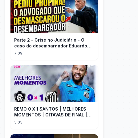
Parte 2 - Crise no Judiciário - O
caso do desembargador Eduardo
Gallo x advogado Felisberto
7:09
Córdoba
REMO 0 X 1 SANTOS | MELHORES
MOMENTOS | OITAVAS DE FINAL |
COPA DO BRASIL 2026 | ge.globo
5:05