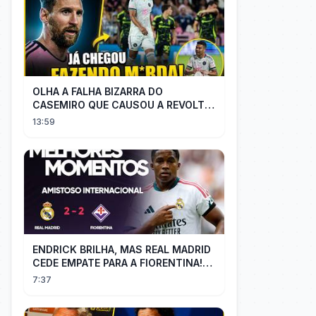
OLHA A FALHA BIZARRA DO
CASEMIRO QUE CAUSOU A REVOLTA
DOS TORCEDORES DO SEU NOVO
13:59
TIME NA MLS
ENDRICK BRILHA, MAS REAL MADRID
CEDE EMPATE PARA A FIORENTINA!
MM - Real Madrid 2 x 2 Fiorentina
7:37