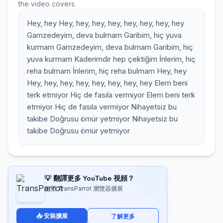
the video covers.
Hey, hey Hey, hey, hey, hey, hey, hey, hey, hey
Gamzedeyim, deva bulmam Garibim, hiç yuva
kurmam Gamzedeyim, deva bulmam Garibim, hiç
yuva kurmam Kaderimdir hep çektiğim İnlerim, hiç
reha bulmam İnlerim, hiç reha bulmam Hey, hey
Hey, hey, hey, hey, hey, hey, hey, hey Elem beni
terk etmiyor Hiç de fasıla vermiyor Elem beni terk
etmiyor Hiç de fasıla vermiyor Nihayetsiz bu
takibe Doğrusu ömür yetmiyor Nihayetsiz bu
takibe Doğrusu ömür yetmiyor
💡 翻譯更多 YouTube 視頻？
使用 TransParrot 瀏覽器擴展
📥 安裝擴展
了解更多