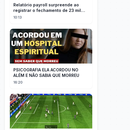
Relatório payroll surpreende ao
registrar o fechamento de 23 mil
vagas nos EUA
10:13
PSICOGRAFIA ELA ACORDOU NO
ALÉM E NÃO SABIA QUE MORREU
16:20