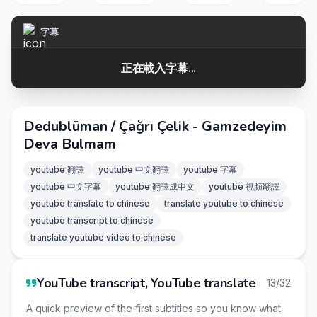
字幕
正在載入字幕...
Dedublüman / Çağrı Çelik - Gamzedeyim
Deva Bulmam
youtube 翻譯
youtube 中文翻譯
youtube 字幕
youtube 中文字幕
youtube 翻譯成中文
youtube 視頻翻譯
youtube translate to chinese
translate youtube to chinese
youtube transcript to chinese
translate youtube video to chinese
YouTube transcript, YouTube translate
13/32
A quick preview of the first subtitles so you know what