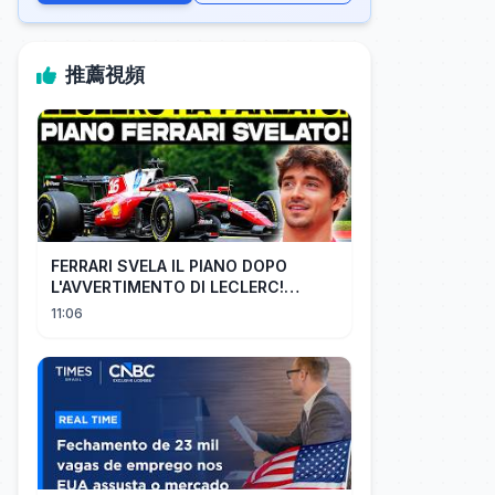
推薦視頻
FERRARI SVELA IL PIANO DOPO
L'AVVERTIMENTO DI LECLERC!
AGGIORNAMENTI PAZZESCHI a
11:06
Zandvoort e Monza!