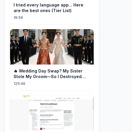
I tried every language app... Here
are the best ones (Tier List)
19:59
🔥 Wedding Day Swap? My Sister
Stole My Groom—So I Destroyed
Them All 👑#movie #drama
125:46