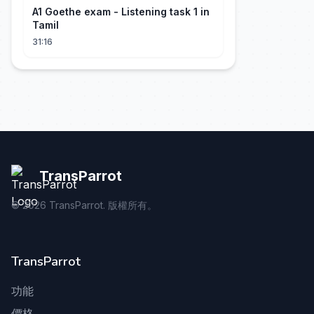
A1 Goethe exam - Listening task 1 in
Tamil
31:16
TransParrot
©
2026
TransParrot. 版權所有。
TransParrot
功能
價格