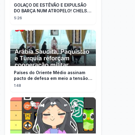
GOLAÇO DE ESTÊVÃO E EXPULSÃO
DO BARÇA NUM ATROPELO! CHELSEA
3X0 BARCELONA - MELHORES
5:26
MOMENTOS
Países do Oriente Médio assinam
pacto de defesa em meio a tensão
com Irã
1:48