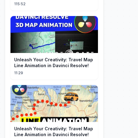
Returned for Payback | Cdrama
115:52
Collection
Unleash Your Creativity: Travel Map
Line Animation in Davinci Resolve!
11:29
Unleash Your Creativity: Travel Map
Line Animation in Davinci Resolve!