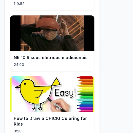
l'a traitée en reine!
119:53
NR 10 Riscos elétricos e adicionais
24:03
How to Draw a CHICK! Coloring for
Kids
3:28