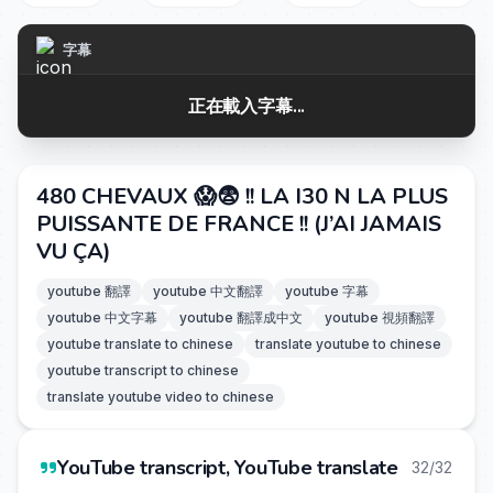
字幕
正在載入字幕...
480 CHEVAUX 😱😨 !! LA I30 N LA PLUS
PUISSANTE DE FRANCE !! (J’AI JAMAIS
VU ÇA)
youtube 翻譯
youtube 中文翻譯
youtube 字幕
youtube 中文字幕
youtube 翻譯成中文
youtube 視頻翻譯
youtube translate to chinese
translate youtube to chinese
youtube transcript to chinese
translate youtube video to chinese
YouTube transcript, YouTube translate
32/32