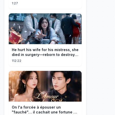
1:27
He hurt his wife for his mistress, she
died in surgery—reborn to destroy
him!
112:22
On l'a forcée à épouser un
"fauché"… il cachait une fortune et