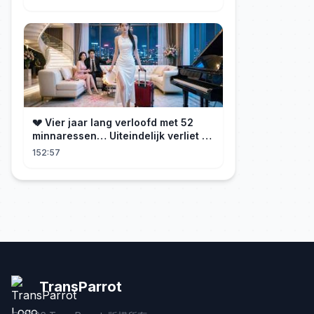
💔 Vier jaar lang verloofd met 52
minnaressen… Uiteindelijk verliet ze
hem en trouwde ze met zijn oom, de
152:57
CEO!
TransParrot