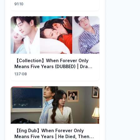
Find Yourself | Jay Shetty
91:10
【Collection】When Forever Only
Means Five Years (DUBBED) | Drama
Talk
137:08
【Eng Dub】When Forever Only
Means Five Years | He Died, Then