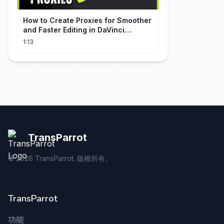
How to Create Proxies for Smoother
and Faster Editing in DaVinci
Resolve
1:13
TransParrot
©
2026
TransParrot. 版權所有。
TransParrot
功能