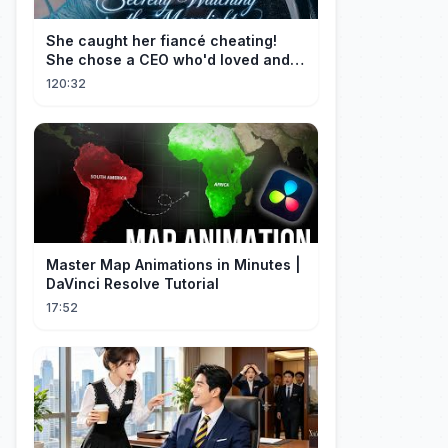
She caught her fiancé cheating!
She chose a CEO who'd loved and
cherished her for years. ❤️
120:32
Master Map Animations in Minutes |
DaVinci Resolve Tutorial
17:52