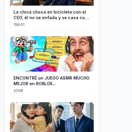
La chica choca en bicicleta con el
CEO, él no se enfada y se casa con
ella enseguida!
156:01
ENCONTRÉ un JUEGO ASMR MUCHO
MEJOR en ROBLOX...
21:08