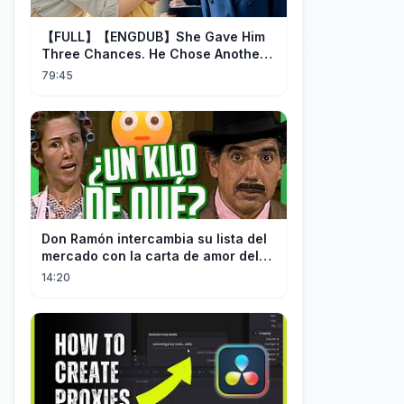
【FULL】【ENGDUB】She Gave Him
Three Chances. He Chose Another
Man's Daughter.#cdrama
79:45
Don Ramón intercambia su lista del
mercado con la carta de amor del
Profesor
14:20