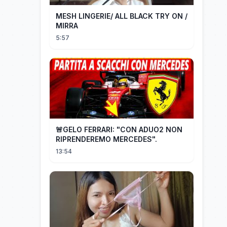
MESH LINGERIE/ ALL BLACK TRY ON /
MIRRA
5:57
🚨GELO FERRARI: "CON ADUO2 NON
RIPRENDEREMO MERCEDES".
13:54