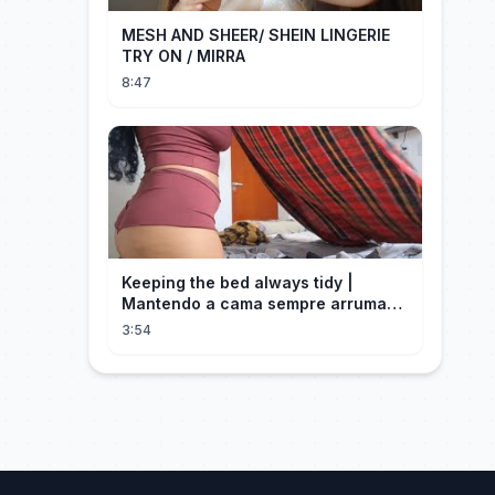
MESH AND SHEER/ SHEIN LINGERIE
TRY ON / MIRRA
8:47
Keeping the bed always tidy |
Mantendo a cama sempre arrumada
🛌
3:54