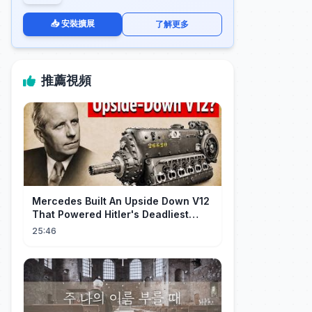
📥 安裝擴展
了解更多
推薦視頻
Mercedes Built An Upside Down V12
That Powered Hitler's Deadliest
Fighter
25:46