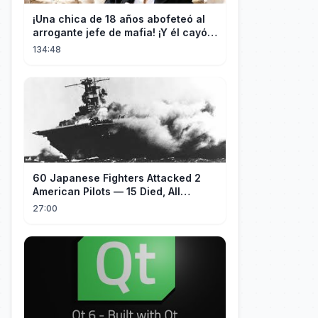
¡Una chica de 18 años abofeteó al
arrogante jefe de mafia! ¡Y él cayó
rendido, obsesionado con ella!
134:48
60 Japanese Fighters Attacked 2
American Pilots — 15 Died, All
Japanese
27:00