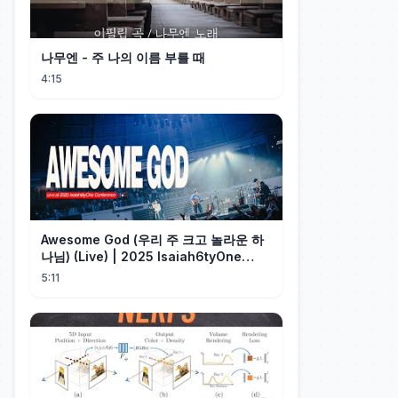
나무엔 - 주 나의 이름 부를 때
4:15
Awesome God (우리 주 크고 놀라운 하
나님) (Live) | 2025 Isaiah6tyOne
Conference | 예수전도단 화요모임
5:11