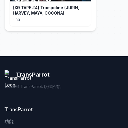
[XG TAPE #4] Trampoline (JURIN,
HARVEY, MAYA, COCONA)
1:33
TransParrot
©
2026
TransParrot. 版權所有。
TransParrot
功能