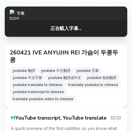
字幕
正在載入字幕...
260421 IVE ANYUJIN REI 가슴이 두콩두
콩
youtube 翻譯
youtube 中文翻譯
youtube 字幕
youtube 中文字幕
youtube 翻譯成中文
youtube 視頻翻譯
youtube translate to chinese
translate youtube to chinese
youtube transcript to chinese
translate youtube video to chinese
YouTube transcript, YouTube translate
32/32
A quick preview of the first subtitles so you know what