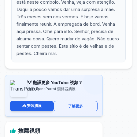
está neste comboio. Venha, veja com atenção.
Daqui a pouco vamos dar uma surpresa à mãe.
Três meses sem nos vermos. E hoje vamos
finalmente reunir. A empregada de bord. Venha
aqui pressa. Olhe para isto. Senhor, precisa de
alguma coisa. Quero mudar de vagão. Não quero
sentar com pestes. Este sítio é de velhas e de
pestes. Cheira mal.
💡 翻譯更多 YouTube 視頻？
使用 TransParrot 瀏覽器擴展
📥 安裝擴展
了解更多
推薦視頻