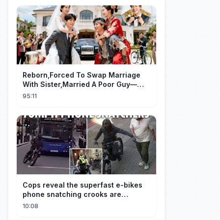
Reborn,Forced To Swap Marriage
With Sister,Married A Poor Guy—
He’S Actually A Rich Ceo!Shocked!
95:11
Cops reveal the superfast e-bikes
phone snatching crooks are
terrorising pedestrians with
10:08