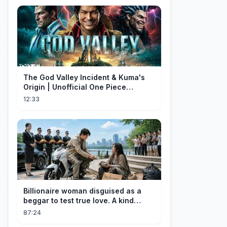
The God Valley Incident & Kuma's
Origin | Unofficial One Piece
Cinematic Tribute
12:33
Billionaire woman disguised as a
beggar to test true love. A kind
guard helped her and got rewarded!
87:24