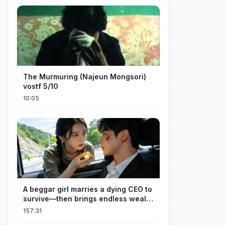
The Murmuring (Najeun Mongsori)
vostf 5/10
10:05
A beggar girl marries a dying CEO to
survive—then brings endless wealth
to his family.
157:31