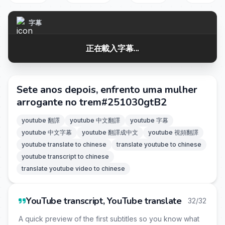
字幕
正在載入字幕...
Sete anos depois, enfrento uma mulher
arrogante no trem#251030gtB2
youtube 翻譯
youtube 中文翻譯
youtube 字幕
youtube 中文字幕
youtube 翻譯成中文
youtube 視頻翻譯
youtube translate to chinese
translate youtube to chinese
youtube transcript to chinese
translate youtube video to chinese
YouTube transcript, YouTube translate
32/32
A quick preview of the first subtitles so you know what