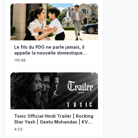
Le fils du PDG ne parle jamais, il
appelle la nouvelle domestique
maman, c’est sa mère biologique !
115:48
Toxic Official Hindi Trailer | Rocking
Star Yash | Geetu Mohandas | KVN |
Monster Mind Creations
4:23