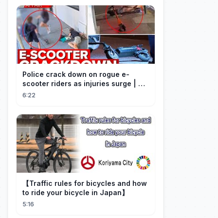
Police crack down on rogue e-
scooter riders as injuries surge | A
Current Affair
6:22
【Traffic rules for bicycles and how
to ride your bicycle in Japan】
5:16