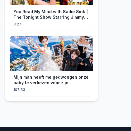
You Read My Mind with Sadie Sink |
The Tonight Show Starring Jimmy
Fallon
3:27
Mijn man heeft me gedwongen onze
baby te verliezen voor zijn
maîtresse! Ik heb mijn ring in zee
107:33
gegooid 💍, nu smeekt hij me terug!