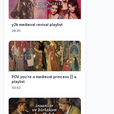
y2k medieval revival playlist
28:40
POV you're a medieval princess || a
playlist
43:02