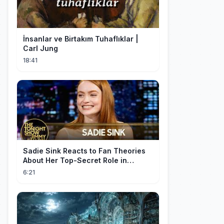
İnsanlar ve Birtakım Tuhaflıklar |
Carl Jung
18:41
Sadie Sink Reacts to Fan Theories
About Her Top-Secret Role in
Spider-Man: Brand New Day
6:21