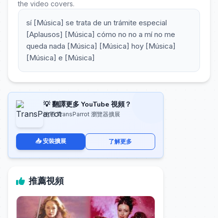
the video covers.
sí [Música] se trata de un trámite especial
[Aplausos] [Música] cómo no no a mí no me
queda nada [Música] [Música] hoy [Música]
[Música] e [Música]
💡 翻譯更多 YouTube 視頻？
使用 TransParrot 瀏覽器擴展
📥 安裝擴展
了解更多
推薦視頻