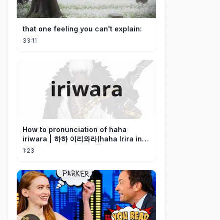
that one feeling you can't explain:
33:11
How to pronunciation of haha
iriwara | 하하 이리와라(haha Irira in
Korean)
1:23