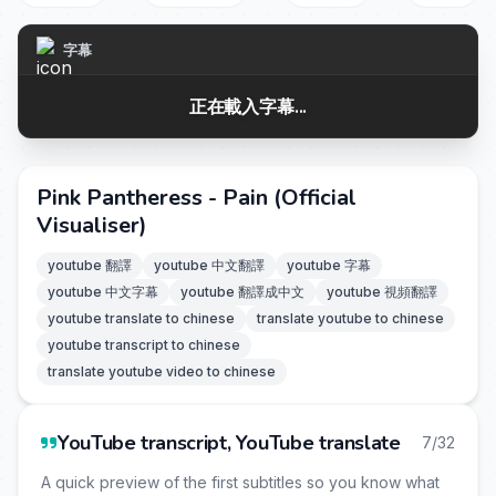
字幕
正在載入字幕...
Pink Pantheress - Pain (Official
Visualiser)
youtube 翻譯
youtube 中文翻譯
youtube 字幕
youtube 中文字幕
youtube 翻譯成中文
youtube 視頻翻譯
youtube translate to chinese
translate youtube to chinese
youtube transcript to chinese
translate youtube video to chinese
YouTube transcript, YouTube translate
7/32
A quick preview of the first subtitles so you know what