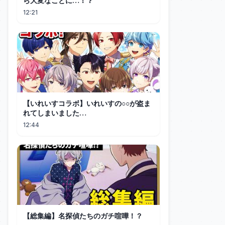
ら大変なことに…！？
12:21
【いれいすコラボ】いれいすの○○が盗ま
れてしまいました…
12:44
【総集編】名探偵たちのガチ喧嘩！？