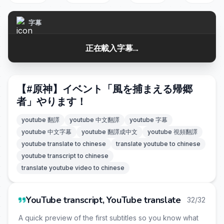
字幕
正在載入字幕...
【#原神】イベント「風を捕まえる帰郷
者」やります！
youtube 翻譯
youtube 中文翻譯
youtube 字幕
youtube 中文字幕
youtube 翻譯成中文
youtube 視頻翻譯
youtube translate to chinese
translate youtube to chinese
youtube transcript to chinese
translate youtube video to chinese
YouTube transcript, YouTube translate
32/32
A quick preview of the first subtitles so you know what