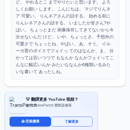
ど。 やれるとこ までやりたいと思います。 よろ
しくお願い します。 こんにちは。 マジでりんネ
ア 可愛い。 りんネアさんの話する。 始める前に
りんレネアさんの話する。 いましたか皆さん?や
ばい。 ちょっとまだ 画像保存してきてないから今
出せないんだ けど。 いや、ちょっとさ、予想外の
可愛さで ちょっとね、やばい。 あ、そう。 イル
ーガ君のボイスでフェイっ てのはなんか、ま、 分
かっては言いつつで もなんか なんかフェイってこ
んなに幅広いんか みたいななんか6種類いるみた
いな書いて あったしね。
💡 翻譯更多 YouTube 視頻？
使用 TransParrot 瀏覽器擴展
📥 安裝擴展
了解更多