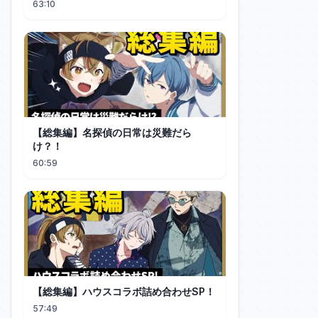
63:10
【総集編】名探偵の日常は災難だら
け？！
60:59
【総集編】ハウスコラボ詰め合わせSP！
57:49