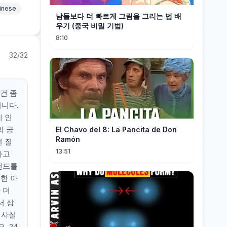
hinese
남들보다 더 빠르게 그림을 그리는 법 배
우기 (중국 비밀 기법)
8:10
32/32
이건 좀
입니다.
에 인
의 궁
El Chavo del 8: La Pancita de Don
Ramón
런 질
13:51
라고
랜드를
한 아
 더
서 상
 사실
. 24