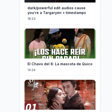
dark/powerful edit audios cause
you’re a Targaryen + timestamps
18:23
El Chavo del 8: La mascota de Quico
14:24