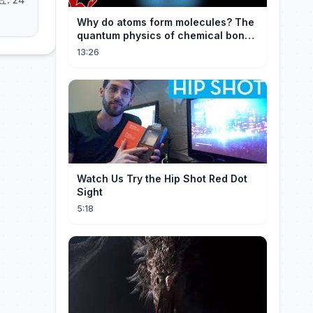
Why do atoms form molecules? The
quantum physics of chemical bonds
explained
13:26
Watch Us Try the Hip Shot Red Dot
Sight
5:18