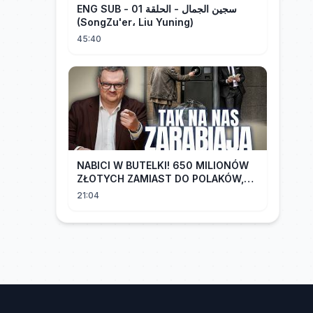
ENG SUB - سجين الجمال - الحلقة 01
(SongZu'er، Liu Yuning)
45:40
NABICI W BUTELKI! 650 MILIONÓW
ZŁOTYCH ZAMIAST DO POLAKÓW,
TRAFIŁO DO LOBBYSTÓW | Radek
21:04
Pogoda