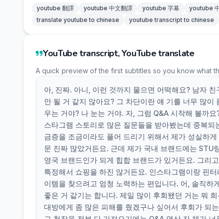
youtube 翻譯
youtube 中文翻譯
youtube 字幕
youtube
translate youtube to chinese
youtube transcript to chinese
YouTube transcript, YouTube translate
A quick preview of the first subtitles so you know what t
아, 진짜. 아니, 이런 것까지 물으면 어떡해요? 남자 친
안 될 거 같지 않아요? 그 차단이란 얘 기를 너무 많이
우는 거야? 나 눈는 거야. 자, 그럼 Q&A 시작해 볼까
스타그램 스토리로 많은 질문들을 받아봤는데 중복되는 
금증을 조금이라도 풀어 드리기 위해서 제가 성실하게 한
문 진짜 많았거든요. 근데 제가 국내 브랜드에는 STU
영국 브랜드인가 되게 힙합 브랜드가 있거든요. 그리고
특정해서 쇼핑을 하진 않거든요. 인스타그램이랑 핀터레
이템을 찾으려고 엄청 노력하는 편입니다. 어, 솔직하
좋은 거 같기는 합니다. 제일 많이 후회됐던 거는 뭐 
대방에게 좀 많은 피해를 줬겠구나 싶어서 후회가 되는 
그 첫장을 전부 다 가져오기에는 Q&A 영상 자 체가 너