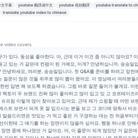
 中文字幕
youtube 翻譯成中文
youtube 視頻翻譯
youtube translate to c
translate youtube video to chinese
he video covers.
구가 있다. 동성을 좋아한다. 아, 근데 이거 이건 좀 아니지 않아요? 
 듣고 있는 거 같은데 컨펌이 된 거예요, 이게? 안녕하십니까. 송승일
요? 안녕하세요, 여러분. 송승일입니다. 첫 Q&A를 준비를 하려고 앞전
질문이 많은 것들 위주로 많이 뽑아 왔어요. 이 영상에서 여러분들
번 답변 해 보도록 하겠습니다. 그럼 바로 질문 들어가 볼게요. 이
랑 렉토이 두 브랜드 진짜 많이 좋아하고 많이 입고 있 고 코르테이즈
 슈프림 이렇게 많이 찾아보고 있어요. 근데 제가 쇼핑할 때 어떤 브
스트 보면서 되게 옷 잘 입으시는 분들 보고 그 코디에 맞춰서 비슷 
게 말씀드리면은 맛있는 거 먹고 좋은 거 구경하는 데는 전 처음부터가
희선이한테 그 얘기를 하는 장면이지 않을까 싶어요. 행동 하나로 인해
장면 중에 하나였던 거 같아요. 어, 이 줄문이 되게 많았던 거 같은데
무 길어질 것 같아서 저 첫날에 닭장 갔을 때 입었던 니트 제품이거든요