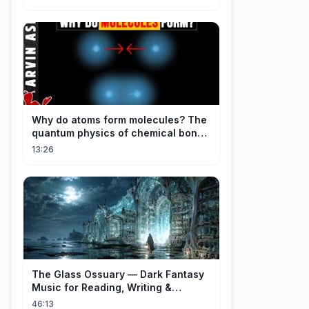
Why do atoms form molecules? The
quantum physics of chemical bonds
explained
13:26
The Glass Ossuary — Dark Fantasy
Music for Reading, Writing &
Ancient Archives
46:13