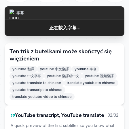
字幕
正在載入字幕...
Ten trik z butelkami może skończyć się
więzieniem
youtube 翻譯
youtube 中文翻譯
youtube 字幕
youtube 中文字幕
youtube 翻譯成中文
youtube 視頻翻譯
youtube translate to chinese
translate youtube to chinese
youtube transcript to chinese
translate youtube video to chinese
YouTube transcript, YouTube translate
32/32
A quick preview of the first subtitles so you know what