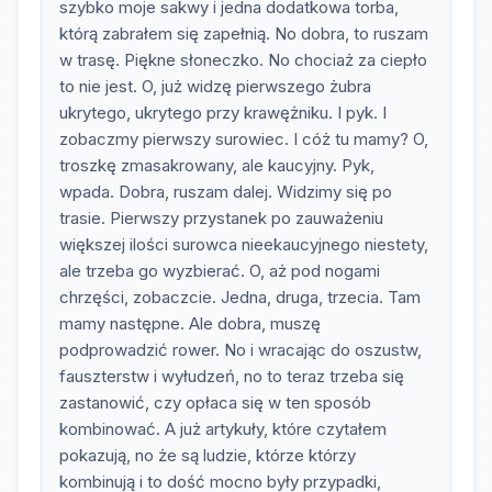
szybko moje sakwy i jedna dodatkowa torba,
którą zabrałem się zapełnią. No dobra, to ruszam
w trasę. Piękne słoneczko. No chociaż za ciepło
to nie jest. O, już widzę pierwszego żubra
ukrytego, ukrytego przy krawężniku. I pyk. I
zobaczmy pierwszy surowiec. I cóż tu mamy? O,
troszkę zmasakrowany, ale kaucyjny. Pyk,
wpada. Dobra, ruszam dalej. Widzimy się po
trasie. Pierwszy przystanek po zauważeniu
większej ilości surowca nieekaucyjnego niestety,
ale trzeba go wyzbierać. O, aż pod nogami
chrzęści, zobaczcie. Jedna, druga, trzecia. Tam
mamy następne. Ale dobra, muszę
podprowadzić rower. No i wracając do oszustw,
fauszterstw i wyłudzeń, no to teraz trzeba się
zastanowić, czy opłaca się w ten sposób
kombinować. A już artykuły, które czytałem
pokazują, no że są ludzie, którze którzy
kombinują i to dość mocno były przypadki,