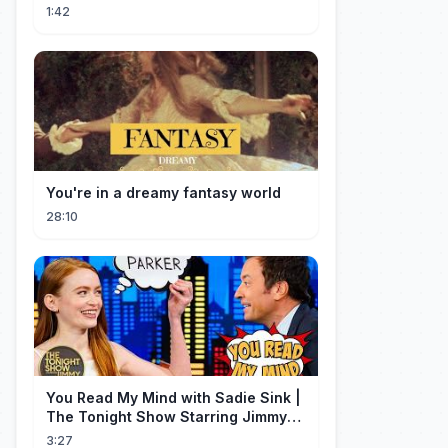
1:42
You're in a dreamy fantasy world
28:10
You Read My Mind with Sadie Sink |
The Tonight Show Starring Jimmy
Fallon
3:27