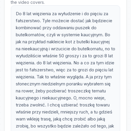
the video covers.
Do 8 lat więzienia za wyłudzenie i do pięciu za
fałszerstwo. Tyle możecie dostać jak będziecie
kombinować przy oddawaniu puszek do
butelkomatów, czyli w systemie kaucyjnym. Bo
jak na przykład nakleicie kot z butelki kaucyjnej
na nieekaucyjną i wrzucicie do butelkomatu, no to
wyłudziliście właśnie 50 groszy i za to grozi 8 lat
więzienia. do 8 lat więzienia. No a co za tym idzie
jest to fałszerstwo, więc za to grozi do pięciu lat
więzienia. Tak to właśnie wygląda. A ja przy tym
słonecznym niedzielnym poranku wybrałem się
na rower, żeby pozbierać troszeczkę tematu
kaucyjnego i niekaucyjnego. O, mocno wieje,
trzeba zwolnić. I chcę uzbierać troszkę towaru
właśnie przy niedzieli, mniejszy ruch, a tu gdzieś
wam wkleję trasę, jaką chcę zrobić albo jaką
zrobię, bo wszystko będzie zależało od tego, jak