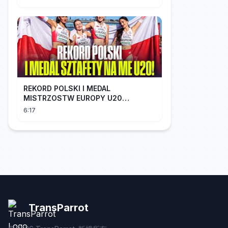
REKORD POLSKI I MEDAL
MISTRZOSTW EUROPY U20
SZTAFETY 4 X 100 METRÓW KOBIET
6:17
#SHORTS
TransParrot