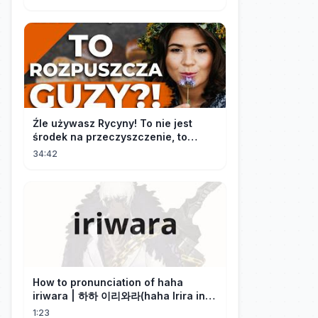
Źle używasz Rycyny! To nie jest
środek na przeczyszczenie, to
potężny "rozpuszczalnik".
34:42
How to pronunciation of haha
iriwara | 하하 이리와라(haha Irira in
Korean)
1:23