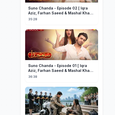
Suno Chanda - Episode 02 [ Iqra
Aziz, Farhan Saeed & Mashal Khan ]
- Funny Pakistani Drama - HUM TV
35:28
Suno Chanda - Episode 01 [ Iqra
Aziz, Farhan Saeed & Mashal Khan ]
- Funny Pakistani Drama - HUM TV
36:38