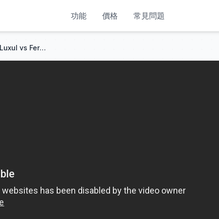
功能
價格
常見問題
Schimbul de Mame Moldova Luxul vs Ferma Rurala