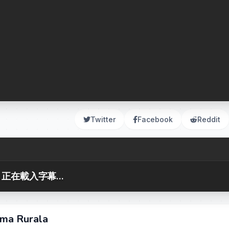
Twitter
Facebook
Reddit
正在載入字幕...
rma Rurala