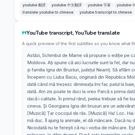
youtube 翻譯
youtube 中文翻譯
youtube 字幕
youtube
translate youtube to chinese
youtube transcript to chinese
YouTube transcript, YouTube translate
A quick preview of the first subtitles so you know what t
Astăzi, Schimbul de Mame vă propune o ediție pe ca
Moldova. Ați spune că aici lucrurile sunt la fel, dar n
și familia Igna din Brusturi, județul Neamț. Să aflăm
Începem cu Liuba Baciu, originară din Republica Mol
dată când mă trezesc dimineața îmi fac patul la baie,
dată. Am zis poate te duci la vreo Parcă s prima dată
dacă i calitate. În primul rând, pielea trebuie să fie 
cineva. Și Georgiana Igna din brusuri are un adevărat r
[Muzică] Țar cocoșul de râs. [Muzică] Ha! Loc. Hai l
mă duc. Îl ajung la animale, el dă mâncare. Dacă nu d
Niciodată nu te ferești că nu i vorba de mâncare. Ești
mâncare, le dăm drumul. După asta terminăm acolo, 