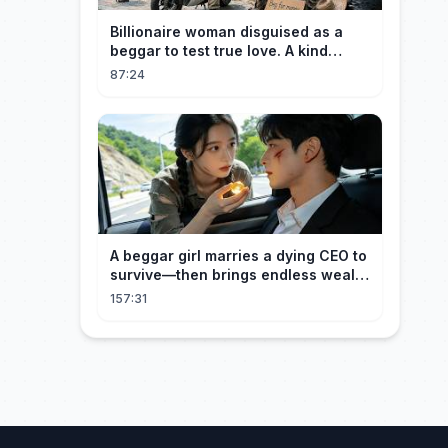
Billionaire woman disguised as a
beggar to test true love. A kind
guard helped her and got rewarded!
87:24
A beggar girl marries a dying CEO to
survive—then brings endless wealth
to his family.
157:31