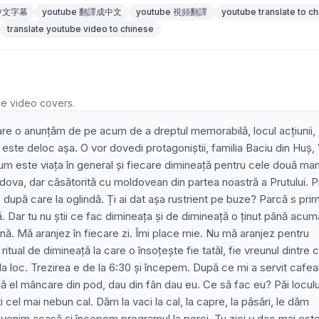
 中文字幕
youtube 翻譯成中文
youtube 視頻翻譯
youtube translate to c
translate youtube video to chinese
he video covers.
re o anunțăm de pe acum de a dreptul memorabilă, locul acțiunii,
u este deloc așa. O vor dovedi protagoniștii, familia Baciu din Huș, 
 cum este viața în general și fiecare dimineață pentru cele două ma
dova, dar căsătorită cu moldovean din partea noastră a Prutului. 
 după care la oglindă. Ți ai dat așa rustrient pe buze? Parcă s pri
. Dar tu nu știi ce fac dimineața și de dimineață o ținut până acum
bună. Mă aranjez în fiecare zi. Îmi place mie. Nu mă aranjez pentru
itual de dimineață la care o însoțește fie tatăl, fie vreunul dintre c
a loc. Trezirea e de la 6:30 și începem. După ce mi a servit cafea
ă el mâncare din pod, dau din fân dau eu. Ce să fac eu? Păi loculu
 cel mai nebun cal. Dăm la vaci la cal, la capre, la păsări, le dăm
venim acasă și începem programul la porci. Tu zici v dac mai est