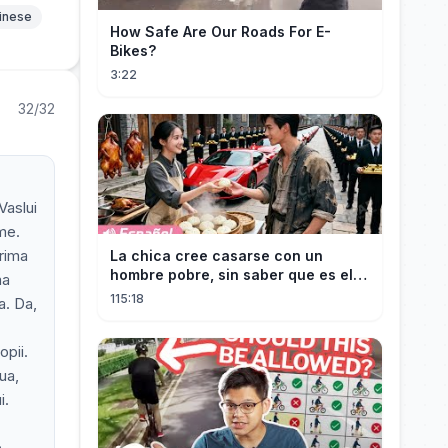
hinese
How Safe Are Our Roads For E-
Bikes?
3:22
32/32
Vaslui
me.
Prima
La chica cree casarse con un
hombre pobre, sin saber que es el
ma
hombre más rico del mundo
115:18
a. Da,
disfrazado!
opii.
ua,
i.
e