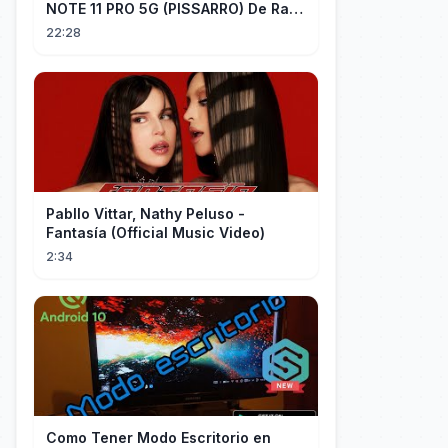
NOTE 11 PRO 5G (PISSARRO) De Raiz
CHIP OFF VIA MIPI TESTER PARTE 2
22:28
Pabllo Vittar, Nathy Peluso -
Fantasía (Official Music Video)
2:34
Como Tener Modo Escritorio en