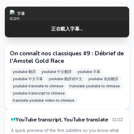
字幕
正在載入字幕...
On connaît nos classiques #9 : Débrief de
l'Amstel Gold Race
youtube 翻譯
youtube 中文翻譯
youtube 字幕
youtube 中文字幕
youtube 翻譯成中文
youtube 視頻翻譯
youtube translate to chinese
translate youtube to chinese
youtube transcript to chinese
translate youtube video to chinese
YouTube transcript, YouTube translate
32/32
A quick preview of the first subtitles so you know what