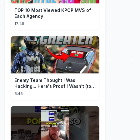
TOP 10 Most Viewed KPOP MVS of
Each Agency
17:45
Enemy Team Thought I Was
Hacking... Here's Proof I Wasn't (top
2 percent controller player)
6:45