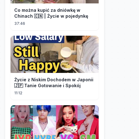
Co można kupić za dniówkę w
Chinach 🇨🇳 | Życie w pojedynkę
37:46
Życie z Niskim Dochodem w Japonii
🇯🇵 Tanie Gotowanie i Spokój
11:12