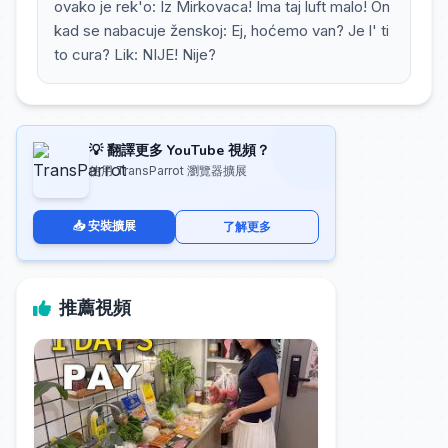
ovako je rek'o: Iz Mirkovaca! Ima taj luft malo! On
kad se nabacuje ženskoj: Ej, hoćemo van? Je l' ti
to cura? Lik: NIJE! Nije?
💡 翻譯更多 YouTube 視頻？
使用 TransParrot 瀏覽器擴展
📥 安裝擴展
了解更多
推薦視頻