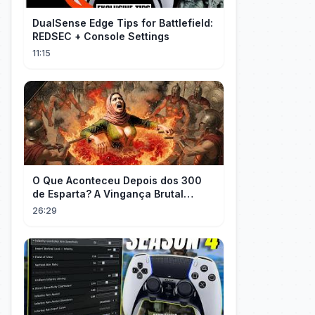
DualSense Edge Tips for Battlefield:
REDSEC + Console Settings
11:15
O Que Aconteceu Depois dos 300
de Esparta? A Vingança Brutal
Contra os Persas
26:29