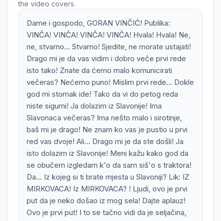
the video covers.
Dame i gospodo, GORAN VINČIĆ! Publika:
VINČA! VINČA! VINČA! VINČA! Hvala! Hvala! Ne,
ne, stvarno... Stvarno! Sjedite, ne morate ustajati!
Drago mi je da vas vidim i dobro veče prvi rede
isto tako! Znate da ćemo malo komunicirati
večeras? Nećemo puno! Mislim prvi rede... Dokle
god mi stomak ide! Tako da vi do petog reda
niste sigurni! Ja dolazim iz Slavonije! Ima
Slavonaca večeras? Ima nešto malo i sirotinje,
baš mi je drago! Ne znam ko vas je pustio u prvi
red vas dvoje! Ali... Drago mi je da ste došli! Ja
isto dolazim iz Slavonije! Meni kažu kako god da
se obučem izgledam k'o da sam siš'o s traktora!
Da... Iz kojeg si ti brate mjesta u Slavoniji? Lik: IZ
MIRKOVACA! Iz MIRKOVACA? ! Ljudi, ovo je prvi
put da je neko došao iz mog sela! Dajte aplauz!
Ovo je prvi put! I to se tačno vidi da je seljačina,