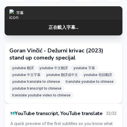
字幕
正在載入字幕...
Goran Vinčić - Dežurni krivac (2023)
stand up comedy specijal
youtube 翻譯
youtube 中文翻譯
youtube 字幕
youtube 中文字幕
youtube 翻譯成中文
youtube 視頻翻譯
youtube translate to chinese
translate youtube to chinese
youtube transcript to chinese
translate youtube video to chinese
YouTube transcript, YouTube translate
32/32
A quick preview of the first subtitles so you know what