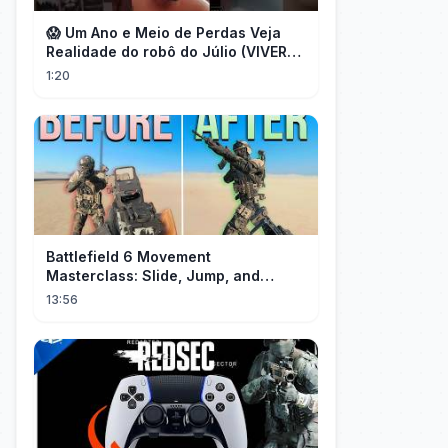
😱 Um Ano e Meio de Perdas Veja
Realidade do robô do Júlio (VIVER
DE FOREX) desmascarado por Flávio
1:20
Battlefield 6 Movement
Masterclass: Slide, Jump, and
Combos
13:56