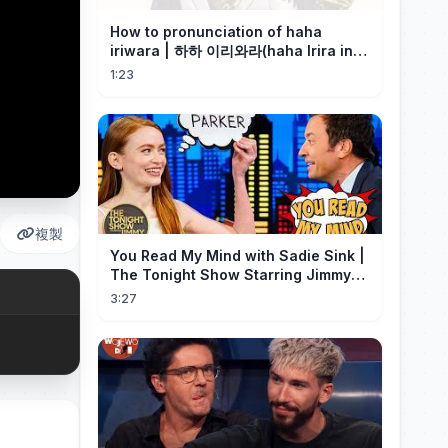
How to pronunciation of haha
iriwara | 하하 이리와라(haha Irira in
Korean)
1:23
複製
You Read My Mind with Sadie Sink |
The Tonight Show Starring Jimmy
Fallon
3:27