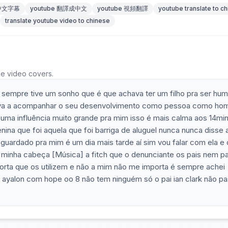
 中文字幕
youtube 翻譯成中文
youtube 視頻翻譯
youtube translate to c
translate youtube video to chinese
he video covers.
 sempre tive um sonho que é que achava ter um filho pra ser hu
stava a acompanhar o seu desenvolvimento como pessoa como h
uma influência muito grande pra mim isso é mais calma aos 14mi
nina que foi aquela que foi barriga de aluguel nunca nunca disse 
guardado pra mim é um dia mais tarde aí sim vou falar com ela e 
na minha cabeça [Música] a fitch que o denunciante os pais nem pa
rta que os utilizem e não a mim não me importa é sempre achei
ayalon com hope oo 8 não tem ninguém só o pai ian clark não p