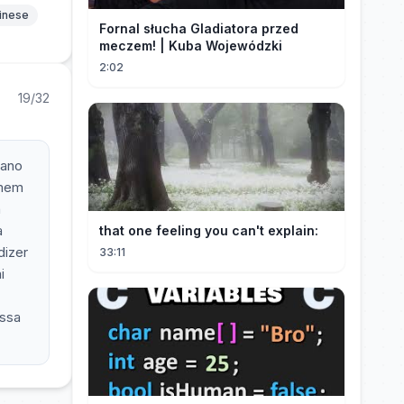
hinese
Fornal słucha Gladiatora przed
meczem! | Kuba Wojewódzki
2:02
19/32
mano
omem
n
a
that one feeling you can't explain:
dizer
33:11
i
assa