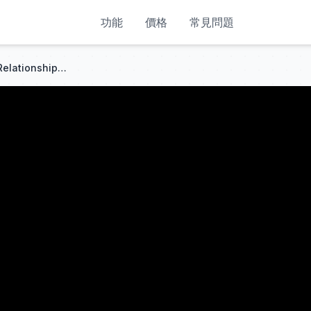
功能
價格
常見問題
Father-Son Time: Ronaldo's Relationship With Cristiano Jr. | RONALDO (2015)