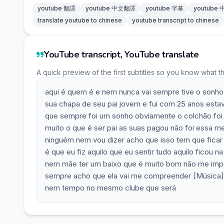
youtube 翻譯
youtube 中文翻譯
youtube 字幕
youtube
translate youtube to chinese
youtube transcript to chinese
YouTube transcript, YouTube translate
A quick preview of the first subtitles so you know what t
aqui é quem é e nem nunca vai sempre tive o sonho
sua chapa de seu pai jovem e fui com 25 anos e
que sempre foi um sonho obviamente o colchão foi 
muito o que é ser pai as suas pagou não foi essa me
ninguém nem vou dizer acho que isso tem que ficar 
é que eu fiz aquilo que eu sentir tudo aquilo ficou 
nem mãe ter um baixo que é muito bom não me impo
sempre acho que ela vai me compreender [Música] 
nem tempo no mesmo clube que será