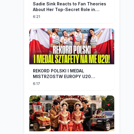
Sadie Sink Reacts to Fan Theories
About Her Top-Secret Role in
Spider-Man: Brand New Day
6:21
REKORD POLSKI I MEDAL
MISTRZOSTW EUROPY U20
SZTAFETY 4 X 100 METRÓW KOBIET
6:17
#SHORTS