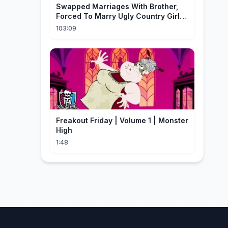
Swapped Marriages With Brother,
Forced To Marry Ugly Country Girl—
He's A Gorgeous Billionaire CEO!
103:09
Freakout Friday | Volume 1 | Monster
High
1:48