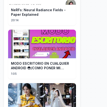
NeRFs: Neural Radiance Fields -
Paper Explained
20:14
MODO ESCRITORIO EN CUALQUIER
ANDROID 😳/COMO PONER MI
TELÉFONO EN MODO ESCRITORIO
1:05