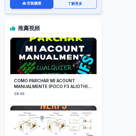
📥 安裝擴展
了解更多
推薦視頻
COMO PARCHAR MI ACOUNT
MANUALMENTE (POCO F3 ALIOTH)
SIN REMPLAZAR PERSIST CHIP OFF
28:46