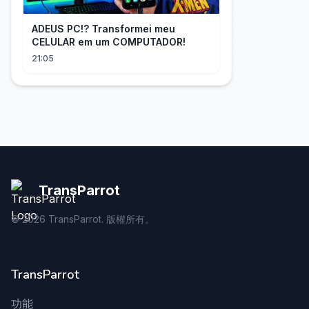
ADEUS PC!? Transformei meu
CELULAR em um COMPUTADOR!
21:05
TransParrot
©
2026
TransParrot. 版權所有。
TransParrot
功能