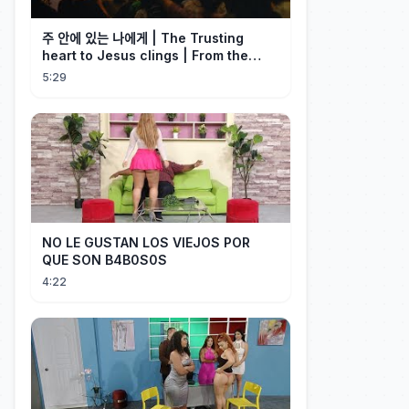
주 안에 있는 나에게 | The Trusting
heart to Jesus clings | From the
Past | Hymn Worship LIVE
5:29
NO LE GUSTAN LOS VIEJOS POR
QUE SON B4B0S0S
4:22