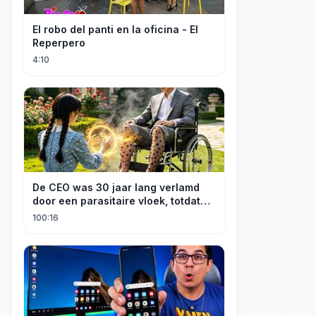
El robo del panti en la oficina - El
Reperpero
4:10
De CEO was 30 jaar lang verlamd
door een parasitaire vloek, totdat
een boerenmeisje hem uiteindelijk
100:16
genas.