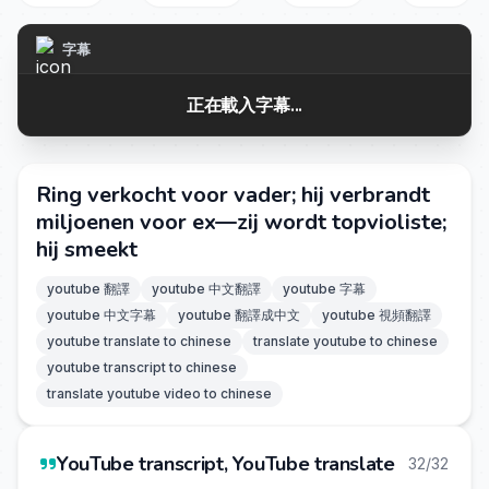
字幕
正在載入字幕...
Ring verkocht voor vader; hij verbrandt
miljoenen voor ex—zij wordt topvioliste;
hij smeekt
youtube 翻譯
youtube 中文翻譯
youtube 字幕
youtube 中文字幕
youtube 翻譯成中文
youtube 視頻翻譯
youtube translate to chinese
translate youtube to chinese
youtube transcript to chinese
translate youtube video to chinese
YouTube transcript, YouTube translate
32/32