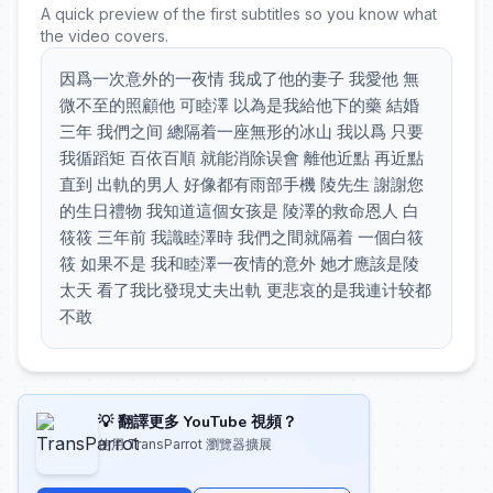
A quick preview of the first subtitles so you know what
the video covers.
因爲一次意外的一夜情 我成了他的妻子 我愛他 無
微不至的照顧他 可睦澤 以為是我給他下的藥 結婚
三年 我們之间 總隔着一座無形的冰山 我以爲 只要
我循蹈矩 百依百順 就能消除误會 離他近點 再近點
直到 出軌的男人 好像都有雨部手機 陵先生 謝謝您
的生日禮物 我知道這個女孩是 陵澤的救命恩人 白
筱筱 三年前 我識睦澤時 我們之間就隔着 一個白筱
筱 如果不是 我和睦澤一夜情的意外 她才應該是陵
太天 看了我比發現丈夫出軌 更悲哀的是我連计较都
不敢
💡 翻譯更多 YouTube 視頻？
使用 TransParrot 瀏覽器擴展