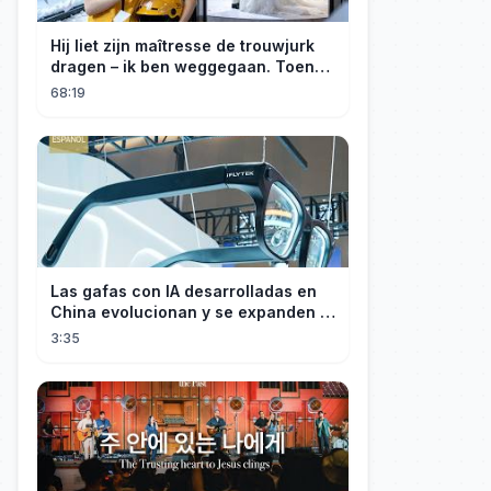
Hij liet zijn maîtresse de trouwjurk
dragen – ik ben weggegaan. Toen
hij erachter kwam dat ik erfgenares
68:19
was, kreeg ik spijt!
Las gafas con IA desarrolladas en
China evolucionan y se expanden a
los mercados internacionales
3:35