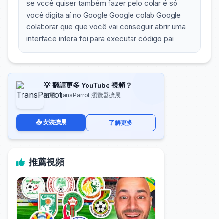
se você quiser também fazer pelo colar é só
você digita aí no Google Google colab Google
colaborar que que você vai conseguir abrir uma
interface intera foi para executar código pai
💡 翻譯更多 YouTube 視頻？
使用 TransParrot 瀏覽器擴展
📥 安裝擴展
了解更多
推薦視頻