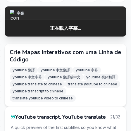
字幕
正在載入字幕...
Crie Mapas Interativos com uma Linha de
Código
youtube 翻譯
youtube 中文翻譯
youtube 字幕
youtube 中文字幕
youtube 翻譯成中文
youtube 視頻翻譯
youtube translate to chinese
translate youtube to chinese
youtube transcript to chinese
translate youtube video to chinese
YouTube transcript, YouTube translate
21/32
A quick preview of the first subtitles so you know what