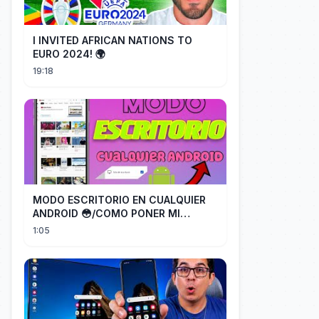
I INVITED AFRICAN NATIONS TO
EURO 2024! 🌍
19:18
MODO ESCRITORIO EN CUALQUIER
ANDROID 😳/COMO PONER MI
TELÉFONO EN MODO ESCRITORIO
1:05