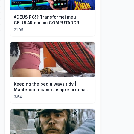
ADEUS PC!? Transformei meu
CELULAR em um COMPUTADOR!
21:05
Keeping the bed always tidy |
Mantendo a cama sempre arrumada
🛌
3:54