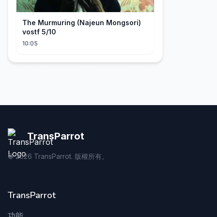
The Murmuring (Najeun Mongsori)
vostf 5/10
10:05
TransParrot
©
2026
TransParrot. 版權所有。
TransParrot
功能