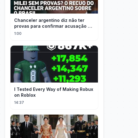
Chanceler argentino diz não ter
provas para confirmar acusação de
Milei contra Brasil | OP News
1:00
I Tested Every Way of Making Robux
on Roblox
14:37