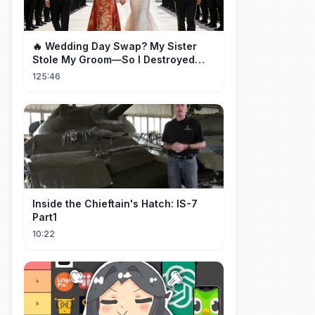
🔥 Wedding Day Swap? My Sister
Stole My Groom—So I Destroyed
Them All 👑#movie #drama
125:46
Inside the Chieftain's Hatch: IS-7
Part1
10:22