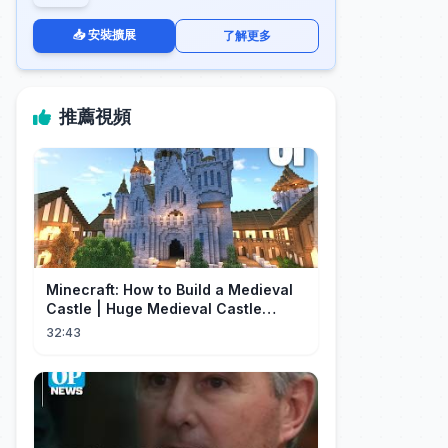
📥 安裝擴展
了解更多
推薦視頻
Minecraft: How to Build a Medieval
Castle | Huge Medieval Castle
Tutorial - Part 1
32:43