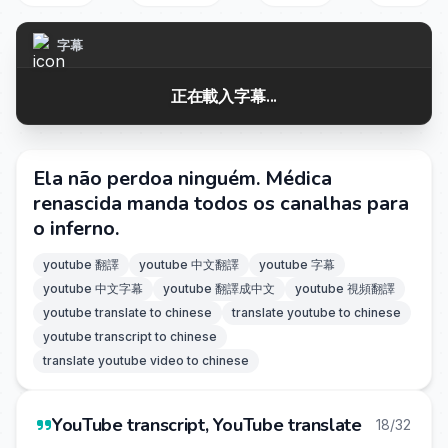
字幕
正在載入字幕...
Ela não perdoa ninguém. Médica
renascida manda todos os canalhas para
o inferno.
youtube 翻譯
youtube 中文翻譯
youtube 字幕
youtube 中文字幕
youtube 翻譯成中文
youtube 視頻翻譯
youtube translate to chinese
translate youtube to chinese
youtube transcript to chinese
translate youtube video to chinese
YouTube transcript, YouTube translate
18/32